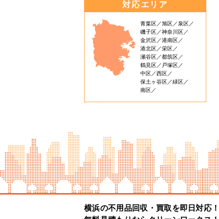
対応エリア
青葉区
旭区
泉区
磯子区
神奈川区
金沢区
港南区
港北区
栄区
瀬谷区
都筑区
鶴見区
戸塚区
中区
西区
保土ヶ谷区
緑区
南区
横浜の不用品回収・買取を即日対応