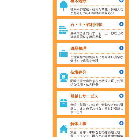
植木処分
植木や剪定枝・枯れた草花・鉢植えな
ど処分しづらい植物の回収処分
石・土・砂利回収
量や大きさ問わず、石・土・砂などの
建築系廃材を徹底回収
遺品整理
ご遺族様のお気持ちに寄り添い真摯な
気持ちで遺品を整理
仏壇処分
閉眼供養や魂抜きなど状況に応じた適
切な仏壇・仏具処分
引越しサービス
進学・就職・ご結婚、転勤などのお引
越し、まとめてお得な、片付け引越し
サービス
解体工事
家屋・倉庫・車庫などの建築物と物
置・フェンス・塀などの建造物の解体