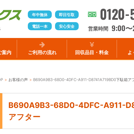
0120-
年中無休
即日引取
9:00
電話一本
安心安全
〜
営業時間
ス
ご案内
ご利用の流れ
回収品目・料金
よ
OP
お客様の声
B690A9B3-68D0-4DFC-A911-D8741A719BD0下駄箱
B690A9B3-68D0-4DFC-A911-
アフター