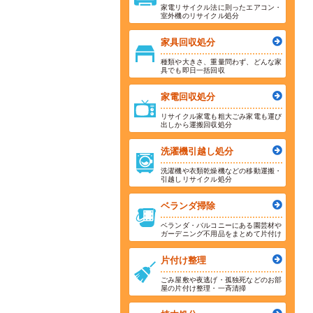
家電リサイクル法に則ったエアコン・
室外機のリサイクル処分
家具回収処分
種類や大きさ、重量問わず、どんな家
具でも即日一括回収
家電回収処分
リサイクル家電も粗大ごみ家電も運び
出しから運搬回収処分
洗濯機引越し処分
洗濯機や衣類乾燥機などの移動運搬・
引越しリサイクル処分
ベランダ掃除
ベランダ・バルコニーにある園芸材や
ガーデニング不用品をまとめて片付け
片付け整理
ごみ屋敷や夜逃げ・孤独死などのお部
屋の片付け整理・一斉清掃