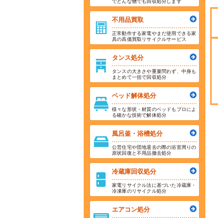
でどんな物でも回収処分します
不用品買取
正常動作する家電やまだ使用できる家
具の高価買取リサイクルサービス
タンス処分
タンスの大きさや重量問わず、中身も
まとめて一括で回収処分
ベッド解体処分
様々な形状・材質のベッドもプロによ
る確かな技術で解体処分
風呂釜・浴槽処分
公営住宅や団地退去の際の浴室周りの
原状回復と不用品撤去処分
冷蔵庫回収処分
家電リサイクル法に基づいた冷蔵庫・
冷凍庫のリサイクル処分
エアコン処分