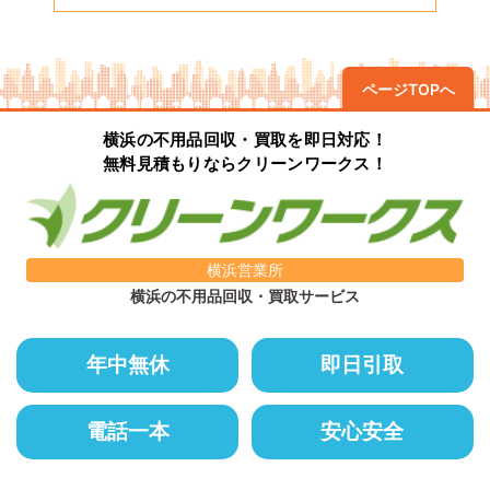
ページTOPへ
横浜の不用品回収・買取を即日対応！
無料見積もりならクリーンワークス！
横浜営業所
横浜の不用品回収・買取サービス
年中無休
即日引取
電話一本
安心安全