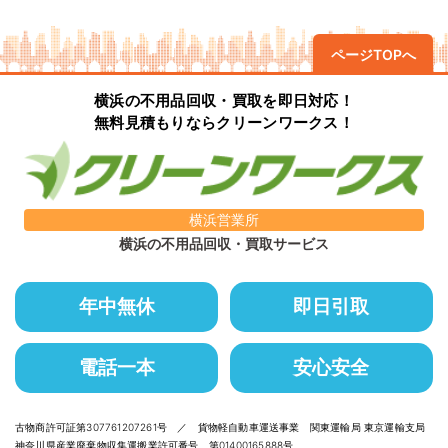
ページTOPへ
横浜の不用品回収・買取を即日対応！
無料見積もりならクリーンワークス！
横浜営業所
横浜の不用品回収・買取サービス
年中無休
即日引取
電話一本
安心安全
古物商許可証第307761207261号 ／ 貨物軽自動車運送事業 関東運輸局 東京運輸支局
神奈川県産業廃棄物収集運搬業許可番号 第01400165888号