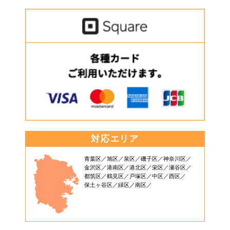
対応エリア
青葉区
旭区
泉区
磯子区
神奈川区
金沢区
港南区
港北区
栄区
瀬谷区
都筑区
鶴見区
戸塚区
中区
西区
保土ヶ谷区
緑区
南区