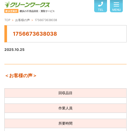
TEL
MENU
横浜営業所
横浜の不用品回収・買取サービス
TOP
お客様の声
1756673638038
TOP
1756673638038
サービスのご案内
2025.10.25
ご利用の流れ
＜お客様の声＞
回収品目・料金
回収品目
よくある質問
作業人員
お客様の声
所要時間