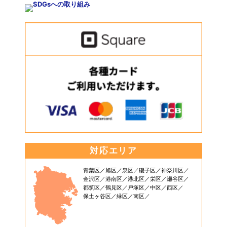
対応エリア
青葉区
旭区
泉区
磯子区
神奈川区
金沢区
港南区
港北区
栄区
瀬谷区
都筑区
鶴見区
戸塚区
中区
西区
保土ヶ谷区
緑区
南区