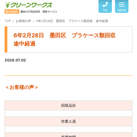
TEL
MENU
横浜営業所
横浜の不用品回収・買取サービス
TOP
お客様の声
6年2月28日 墨田区 プラケース類回収 途中経過
TOP
6年2月28日 墨田区 プラケース類回収
途中経過
サービスのご案内
2026.07.02
ご利用の流れ
＜お客様の声＞
回収品目・料金
回収品目
よくある質問
作業人員
お客様の声