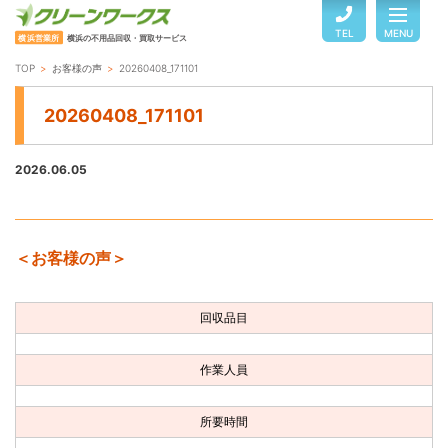
TEL
MENU
横浜営業所
横浜の不用品回収・買取サービス
TOP
お客様の声
20260408_171101
TOP
20260408_171101
サービスのご案内
2026.06.05
ご利用の流れ
＜お客様の声＞
回収品目・料金
回収品目
よくある質問
作業人員
お客様の声
所要時間