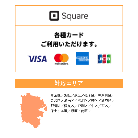
対応エリア
青葉区
旭区
泉区
磯子区
神奈川区
金沢区
港南区
港北区
栄区
瀬谷区
都筑区
鶴見区
戸塚区
中区
西区
保土ヶ谷区
緑区
南区