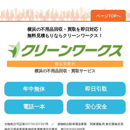
ページTOPへ
横浜の不用品回収・買取を即日対応！
無料見積もりならクリーンワークス！
横浜営業所
横浜の不用品回収・買取サービス
年中無休
即日引取
電話一本
安心安全
古物商許可証第307761207261号 ／ 貨物軽自動車運送事業 関東運輸局 東京運輸支局
神奈川県産業廃棄物収集運搬業許可番号 第01400165888号