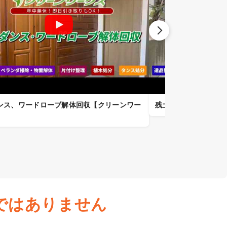
゙ンス、ワードローブ解体回収【クリーンワー
残土掻き集め回収【
ではありません