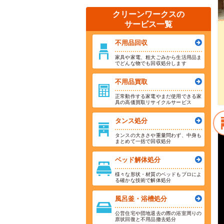
クリーンワークスの
サービス一覧
不用品回収
家具や家電、粗大ごみから生活用品ま
でどんな物でも回収処分します
不用品買取
正常動作する家電やまだ使用できる家
具の高価買取リサイクルサービス
タンス処分
タンスの大きさや重量問わず、中身も
まとめて一括で回収処分
ベッド解体処分
様々な形状・材質のベッドもプロによ
る確かな技術で解体処分
風呂釜・浴槽処分
公営住宅や団地退去の際の浴室周りの
原状回復と不用品撤去処分