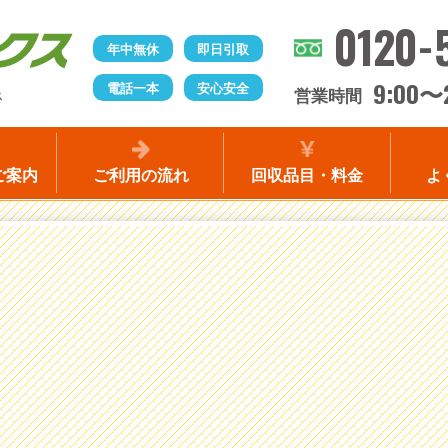
0120-
年中無休
即日引取
9:00
電話一本
安心安全
〜
営業時間
ス
ご案内
ご利用の流れ
回収品目・料金
よ