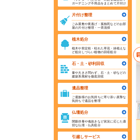
ガーデニング不用品をまとめて片付け
片付け整理
ごみ屋敷や夜逃げ・孤独死などのお部
屋の片付け整理・一斉清掃
植木処分
植木や剪定枝・枯れた草花・鉢植えな
ど処分しづらい植物の回収処分
石・土・砂利回収
量や大きさ問わず、石・土・砂などの
建築系廃材を徹底回収
遺品整理
ご遺族様のお気持ちに寄り添い真摯な
気持ちで遺品を整理
仏壇処分
閉眼供養や魂抜きなど状況に応じた適
切な仏壇・仏具処分
引越しサービス