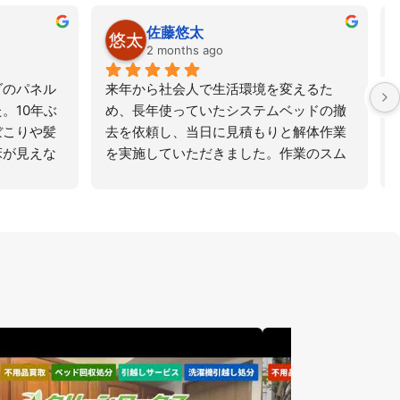
佐藤悠太
2 months ago
のパネル
来年から社会人で生活環境を変えるた
10年ぶ
め、長年使っていたシステムベッドの撤
こりや髪
去を依頼し、当日に見積もりと解体作業
が見えな
を実施していただきました。作業のスム
ックリと
ーズさと解体した部品の運搬において、
は到底でき
壁や天井を傷つけないよう丁寧に作業し
ていただきました。担当者の説明も丁寧
で作業も1時間かからず完了し、大変満足
しました。