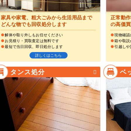
家具や家電、粗大ごみから生活用品まで
正常動作
どんな物でも回収処分します
の高価買
●
解体や取り外しもお任せください
●
現物確認
●
お見積り・買取査定は無料です
●
箱や取説
●
最短で当日回収、即日処分します
●
引越しや
詳しくはこちら
タンス処分
ベ