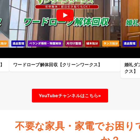
ス】
ワードローブ解体回収【クリーンワークス】
婚礼タ
クス】
YouTubeチャンネルはこちら»
不要な家具・家電で
お困り