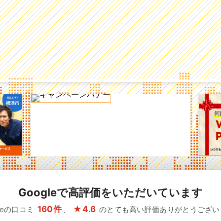
Googleで高評価をいただいています
160件
★4.6
gleの口コミ
、
のとても高い評価ありがとうござい