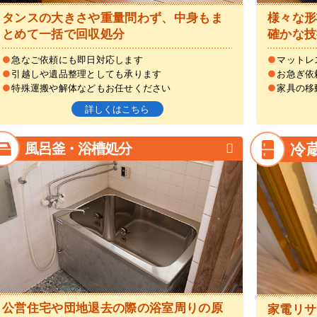
タンスの大きさや重量問わず、中身もま
様々な形
とめて一括で回収処分
確かな技
●
急なご依頼にも即日対応します
●
マットレ
●
引越しや遺品整理としても承ります
●
お急ぎ依
●
特殊運搬や解体などもお任せください
●
家具の移
詳しくはこちら
風呂釜・浴槽処分
冷
公営住宅や団地退去の際の浴室周りの原
家電リサ