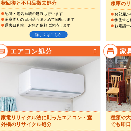
状回復と不用品撤去処分
凍庫のリ
●
配管・電気系統の処置も行います
●
お部屋か
●
浴室周りの日用品もまとめて回収します
●
稼働する
●
退去日直前、お急ぎ依頼に対応します
●
お電話一
詳しくはこちら
エアコン処分
家
家電リサイクル法に則ったエアコン・室
種類や大
外機のリサイクル処分
でも即日