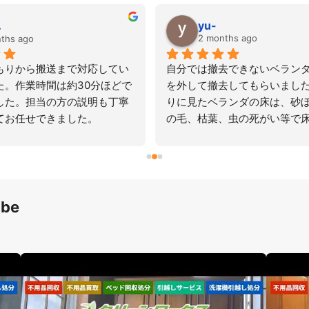
。
yu-
2 months ago
hs ago
りから搬送まで対応してい
自分では撤去できないベランダ
。作業時間は約30分ほどで
を外して撤去してもらいました。
た。担当の方の説明も丁寧
りに見たベランダの床は、砂ぼ
お任せできました。
の毛、枯葉、虫の死がい等で床
い状態までに汚れてました。ザ
掃除までして頂き、女性1人で
ない作業大変助かりました。
be