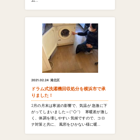
ム…
2021.02.24
港北区
ドラム式洗濯機回収処分を横浜市で承
りました！
2月の月末は寒波の影響で、気温が 急激に下
がってしまいました～(''◇'')ゞ 寒暖差が激し
く、体調を壊しやすい 気候ですので、コロ
ナ対策と共に、 風邪をひかない様に暖…