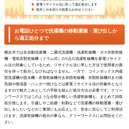
お問い合わせ
●
家電リサイクル法に則って適正処分します
●
取外しや水回りの処置もお任せください
会社概要
お電話ひとつで洗濯機の移動運搬・運び出しか
キャンペーン
ら適正処分まで
WEB割引券プレゼント！
横浜市では全自動洗濯機・二層式洗濯機・洗濯乾燥機・ガス衣類乾燥
機・電気衣類乾燥機（ドラム式）の5点の洗濯乾燥機を家電リサイク
ル法の対象にしているため、リサイクル法に準じた方法で使用者が責
任を持って処分しなければなりません。一方で、コインボックス内蔵
型洗濯機や脱水機・衣類乾燥機付き布団乾燥機、衣類乾燥機付きの換
気扇や除湿器・ハンガー掛けなどは家電リサイクル法の対象外となり
ますので粗大ごみとしての手順を踏んだ処分方法が必要です。クリー
ンワークスではこのような分類が難しい洗濯乾燥機も、まとめて回収
処分致します。引越しやご結婚・転勤などで洗濯機の移動運搬・運び
出しをしたいなどのご要望にもお応えして、安全に安心してご利用頂
けます。洗濯乾燥機の処分の事なら、クリーワークスにお問合せくだ
さい。