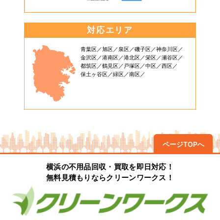
対応エリア
青葉区
旭区
泉区
磯子区
神奈川区
金沢区
港南区
港北区
栄区
瀬谷区
都筑区
鶴見区
戸塚区
中区
西区
保土ヶ谷区
緑区
南区
ページTOPへ
横浜の不用品回収・買取を即日対応！
無料見積もりならクリーンワークス！