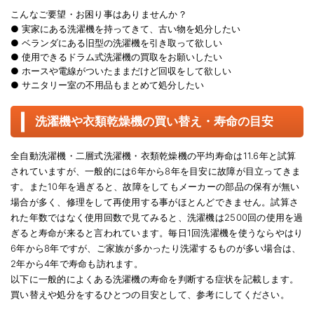
こんなご要望・お困り事はありませんか？
●
実家にある洗濯機を持ってきて、古い物を処分したい
●
ベランダにある旧型の洗濯機を引き取って欲しい
●
使用できるドラム式洗濯機の買取をお願いしたい
●
ホースや電線がついたままだけど回収をして欲しい
●
サニタリー室の不用品もまとめて処分したい
洗濯機や衣類乾燥機の買い替え・寿命の目安
全自動洗濯機・二層式洗濯機・衣類乾燥機の平均寿命は11.6年と試算
されていますが、一般的には6年から8年を目安に故障が目立ってきま
す。また10年を過ぎると、故障をしてもメーカーの部品の保有が無い
場合が多く、修理をして再使用する事がほとんどできません。試算さ
れた年数ではなく使用回数で見てみると、洗濯機は2500回の使用を過
ぎると寿命が来ると言われています。毎日1回洗濯機を使うならやはり
6年から8年ですが、ご家族が多かったり洗濯するものが多い場合は、
2年から4年で寿命も訪れます。
以下に一般的によくある洗濯機の寿命を判断する症状を記載します。
買い替えや処分をするひとつの目安として、参考にしてください。