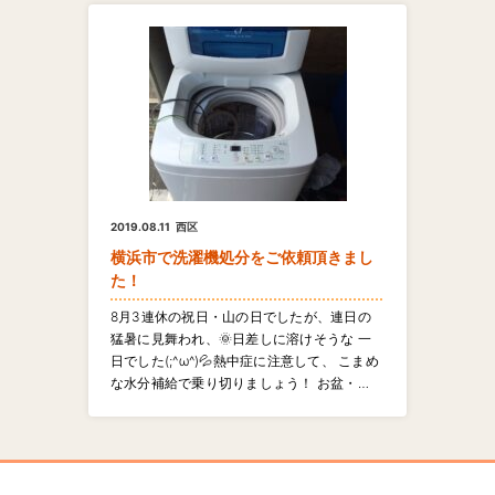
2019.08.11
西区
横浜市で洗濯機処分をご依頼頂きまし
た！
8月3連休の祝日・山の日でしたが、連日の
猛暑に見舞われ、🌞日差しに溶けそうな 一
日でした(;^ω^)💦熱中症に注意して、 こまめ
な水分補給で乗り切りましょう！ お盆・…