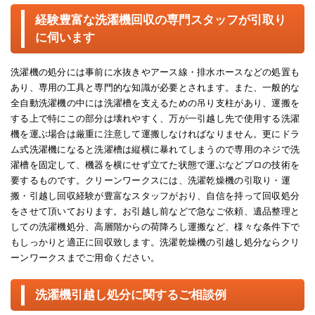
経験豊富な洗濯機回収の専門スタッフが引取り
に伺います
洗濯機の処分には事前に水抜きやアース線・排水ホースなどの処置も
あり、専用の工具と専門的な知識が必要とされます。また、一般的な
全自動洗濯機の中には洗濯槽を支えるための吊り支柱があり、運搬を
する上で特にこの部分は壊れやすく、万が一引越し先で使用する洗濯
機を運ぶ場合は厳重に注意して運搬しなければなりません。更にドラ
ム式洗濯機になると洗濯槽は縦横に暴れてしまうので専用のネジで洗
濯槽を固定して、機器を横にせず立てた状態で運ぶなどプロの技術を
要するものです。クリーンワークスには、洗濯乾燥機の引取り・運
搬・引越し回収経験が豊富なスタッフがおり、自信を持って回収処分
をさせて頂いております。お引越し前などで急なご依頼、遺品整理と
しての洗濯機処分、高層階からの荷降ろし運搬など、様々な条件下で
もしっかりと適正に回収致します。洗濯乾燥機の引越し処分ならクリ
ーンワークスまでご用命ください。
洗濯機引越し処分に関するご相談例