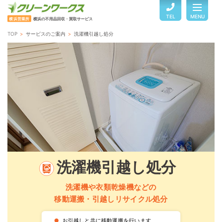
TEL
MENU
横浜営業所
横浜の不用品回収・買取サービス
TOP
サービスのご案内
洗濯機引越し処分
TOP
サービスのご案内
ご利用の流れ
回収品目・料金
洗濯機引越し処分
よくある質問
洗濯機や衣類乾燥機などの
移動運搬・引越しリサイクル処分
お客様の声
●
お引越しと共に移動運搬を行います