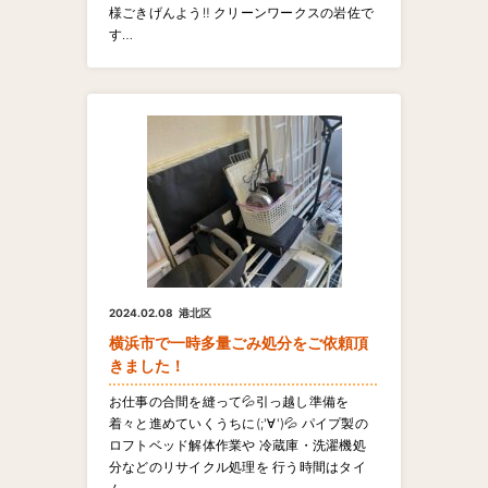
様ごきげんよう‼️ クリーンワークスの岩佐で
す…
2024.02.08
港北区
横浜市で一時多量ごみ処分をご依頼頂
きました！
お仕事の合間を縫って💦引っ越し準備を
着々と進めていくうちに(;'∀')💦 パイプ製の
ロフトベッド解体作業や 冷蔵庫・洗濯機処
分などのリサイクル処理を 行う時間はタイ