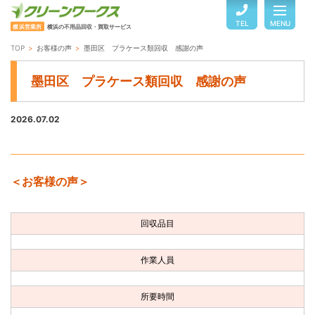
TEL
MENU
横浜営業所
横浜の不用品回収・買取サービス
TOP
お客様の声
墨田区 プラケース類回収 感謝の声
TOP
墨田区 プラケース類回収 感謝の声
サービスのご案内
2026.07.02
ご利用の流れ
＜お客様の声＞
回収品目・料金
回収品目
よくある質問
作業人員
お客様の声
所要時間