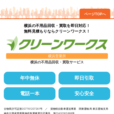
ページTOPへ
横浜の不用品回収・買取を即日対応！
無料見積もりならクリーンワークス！
横浜営業所
横浜の不用品回収・買取サービス
年中無休
即日引取
電話一本
安心安全
古物商許可証第307761207261号 ／ 貨物軽自動車運送事業 関東運輸局 東京運輸支局
神奈川県産業廃棄物収集運搬業許可番号 第01400165888号