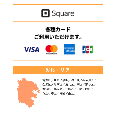
対応エリア
青葉区
旭区
泉区
磯子区
神奈川区
金沢区
港南区
港北区
栄区
瀬谷区
都筑区
鶴見区
戸塚区
中区
西区
保土ヶ谷区
緑区
南区