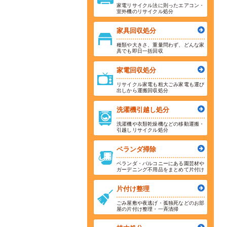
家電リサイクル法に則ったエアコン・
室外機のリサイクル処分
家具回収処分
種類や大きさ、重量問わず、どんな家
具でも即日一括回収
家電回収処分
リサイクル家電も粗大ごみ家電も運び
出しから運搬回収処分
洗濯機引越し処分
洗濯機や衣類乾燥機などの移動運搬・
引越しリサイクル処分
ベランダ掃除
ベランダ・バルコニーにある園芸材や
ガーデニング不用品をまとめて片付け
片付け整理
ごみ屋敷や夜逃げ・孤独死などのお部
屋の片付け整理・一斉清掃