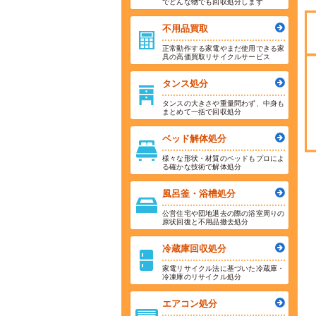
でどんな物でも回収処分します
不用品買取
正常動作する家電やまだ使用できる家
具の高価買取リサイクルサービス
タンス処分
タンスの大きさや重量問わず、中身も
まとめて一括で回収処分
ベッド解体処分
様々な形状・材質のベッドもプロによ
る確かな技術で解体処分
風呂釜・浴槽処分
公営住宅や団地退去の際の浴室周りの
原状回復と不用品撤去処分
冷蔵庫回収処分
家電リサイクル法に基づいた冷蔵庫・
冷凍庫のリサイクル処分
エアコン処分