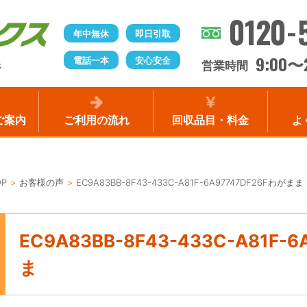
0120-
年中無休
即日引取
9:00
電話一本
安心安全
〜
営業時間
ス
ご案内
ご利用の流れ
回収品目・料金
よ
OP
お客様の声
EC9A83BB-8F43-433C-A81F-6A97747DF26Fわがまま
EC9A83BB-8F43-433C-A81F-
ま