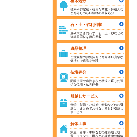
植木処分
植木や剪定枝・枯れた草花・鉢植えな
ど処分しづらい植物の回収処分
石・土・砂利回収
量や大きさ問わず、石・土・砂などの
建築系廃材を徹底回収
遺品整理
ご遺族様のお気持ちに寄り添い真摯な
気持ちで遺品を整理
仏壇処分
閉眼供養や魂抜きなど状況に応じた適
切な仏壇・仏具処分
引越しサービス
進学・就職・ご結婚、転勤などのお引
越し、まとめてお得な、片付け引越し
サービス
解体工事
家屋・倉庫・車庫などの建築物と物
置・フェンス・塀などの建造物の解体