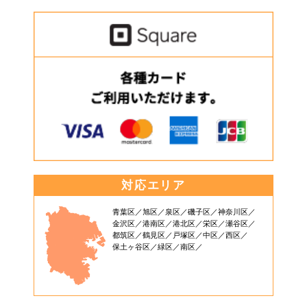
対応エリア
青葉区
旭区
泉区
磯子区
神奈川区
金沢区
港南区
港北区
栄区
瀬谷区
都筑区
鶴見区
戸塚区
中区
西区
保土ヶ谷区
緑区
南区