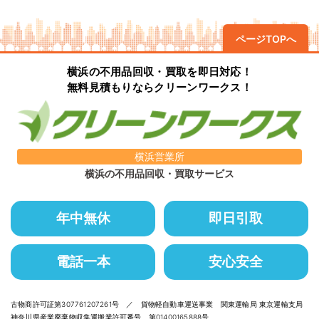
ページTOPへ
横浜の不用品回収・買取を即日対応！
無料見積もりならクリーンワークス！
横浜営業所
横浜の不用品回収・買取サービス
年中無休
即日引取
電話一本
安心安全
古物商許可証第307761207261号 ／ 貨物軽自動車運送事業 関東運輸局 東京運輸支局
神奈川県産業廃棄物収集運搬業許可番号 第01400165888号