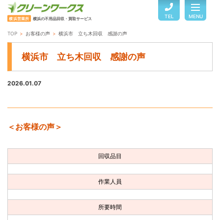
TEL
MENU
横浜営業所
横浜の不用品回収・買取サービス
TOP
お客様の声
横浜市 立ち木回収 感謝の声
TOP
横浜市 立ち木回収 感謝の声
サービスのご案内
2026.01.07
ご利用の流れ
＜お客様の声＞
回収品目・料金
回収品目
よくある質問
作業人員
お客様の声
所要時間