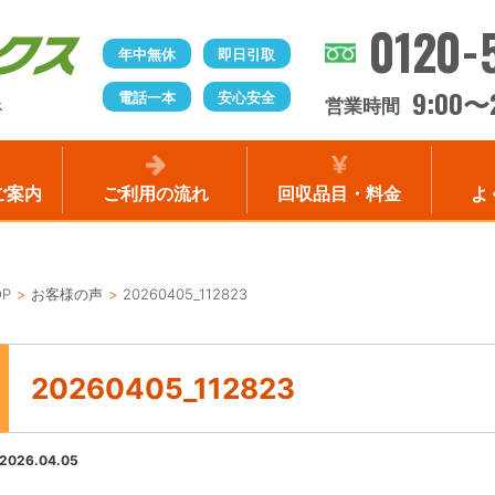
0120-
年中無休
即日引取
9:00
電話一本
安心安全
〜
営業時間
ス
ご案内
ご利用の流れ
回収品目・料金
よ
OP
お客様の声
20260405_112823
20260405_112823
2026.04.05