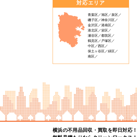
対応エリア
青葉区
旭区
泉区
磯子区
神奈川区
金沢区
港南区
港北区
栄区
瀬谷区
都筑区
鶴見区
戸塚区
中区
西区
保土ヶ谷区
緑区
南区
横浜の不用品回収・買取を即日対応