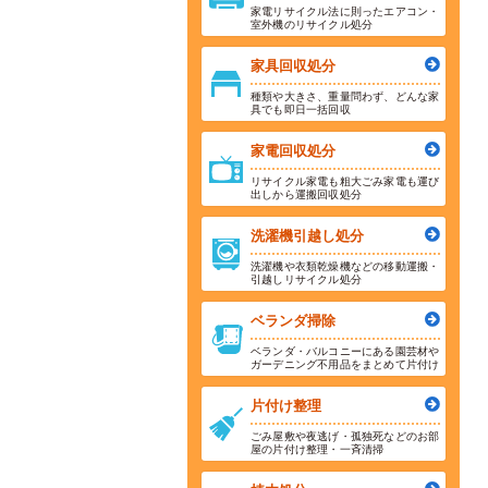
家電リサイクル法に則ったエアコン・
室外機のリサイクル処分
家具回収処分
種類や大きさ、重量問わず、どんな家
具でも即日一括回収
家電回収処分
リサイクル家電も粗大ごみ家電も運び
出しから運搬回収処分
洗濯機引越し処分
洗濯機や衣類乾燥機などの移動運搬・
引越しリサイクル処分
ベランダ掃除
ベランダ・バルコニーにある園芸材や
ガーデニング不用品をまとめて片付け
片付け整理
ごみ屋敷や夜逃げ・孤独死などのお部
屋の片付け整理・一斉清掃