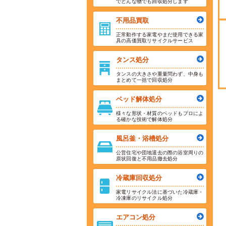
でどんな物でも回収処分します
不用品買取
正常動作する家電やまだ使用できる家
具の高価買取リサイクルサービス
タンス処分
タンスの大きさや重量問わず、中身も
まとめて一括で回収処分
ベッド解体処分
様々な形状・材質のベッドもプロによ
る確かな技術で解体処分
風呂釜・浴槽処分
公営住宅や団地退去の際の浴室周りの
原状回復と不用品撤去処分
冷蔵庫回収処分
家電リサイクル法に基づいた冷蔵庫・
冷凍庫のリサイクル処分
エアコン処分