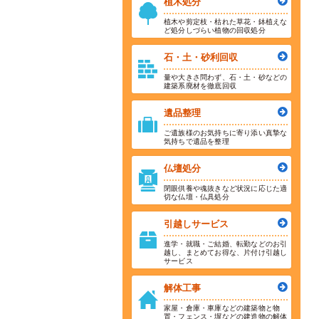
植木処分
植木や剪定枝・枯れた草花・鉢植えな
ど処分しづらい植物の回収処分
石・土・砂利回収
量や大きさ問わず、石・土・砂などの
建築系廃材を徹底回収
遺品整理
ご遺族様のお気持ちに寄り添い真摯な
気持ちで遺品を整理
仏壇処分
閉眼供養や魂抜きなど状況に応じた適
切な仏壇・仏具処分
引越しサービス
進学・就職・ご結婚、転勤などのお引
越し、まとめてお得な、片付け引越し
サービス
解体工事
家屋・倉庫・車庫などの建築物と物
置・フェンス・塀などの建造物の解体