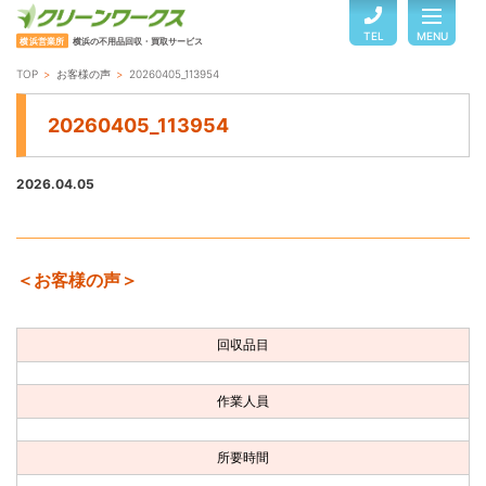
TEL
MENU
横浜営業所
横浜の不用品回収・買取サービス
TOP
お客様の声
20260405_113954
TOP
20260405_113954
サービスのご案内
2026.04.05
ご利用の流れ
＜お客様の声＞
回収品目・料金
回収品目
よくある質問
作業人員
お客様の声
所要時間