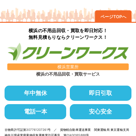
ページTOPへ
横浜の不用品回収・買取を即日対応！
無料見積もりならクリーンワークス！
横浜営業所
横浜の不用品回収・買取サービス
年中無休
即日引取
電話一本
安心安全
古物商許可証第307761207261号 ／ 貨物軽自動車運送事業 関東運輸局 東京運輸支局
神奈川県産業廃棄物収集運搬業許可番号 第01400165888号