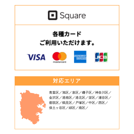
対応エリア
青葉区
旭区
泉区
磯子区
神奈川区
金沢区
港南区
港北区
栄区
瀬谷区
都筑区
鶴見区
戸塚区
中区
西区
保土ヶ谷区
緑区
南区