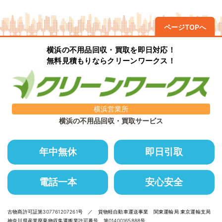
ページTOPへ
横浜の不用品回収・買取を即日対応！
無料見積もりならクリーンワークス！
横浜営業所
横浜の不用品回収・買取サービス
年中無休
即日引取
電話一本
安心安全
古物商許可証第307761207261号 ／ 貨物軽自動車運送事業 関東運輸局 東京運輸支局
神奈川県産業廃棄物収集運搬業許可番号 第01400165888号