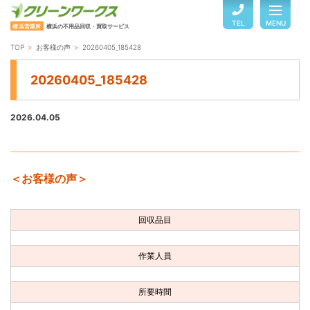
TEL
MENU
横浜営業所
横浜の不用品回収・買取サービス
TOP
お客様の声
20260405_185428
TOP
20260405_185428
サービスのご案内
2026.04.05
ご利用の流れ
＜お客様の声＞
回収品目・料金
回収品目
よくある質問
作業人員
お客様の声
所要時間