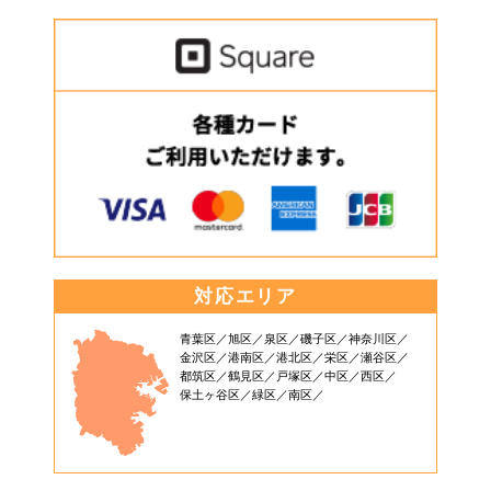
対応エリア
青葉区
旭区
泉区
磯子区
神奈川区
金沢区
港南区
港北区
栄区
瀬谷区
都筑区
鶴見区
戸塚区
中区
西区
保土ヶ谷区
緑区
南区