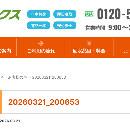
0120-
年中無休
即日引取
9:00
電話一本
安心安全
〜
営業時間
ス
ご案内
ご利用の流れ
回収品目・料金
よ
OP
お客様の声
20260321_200653
20260321_200653
2026.03.21