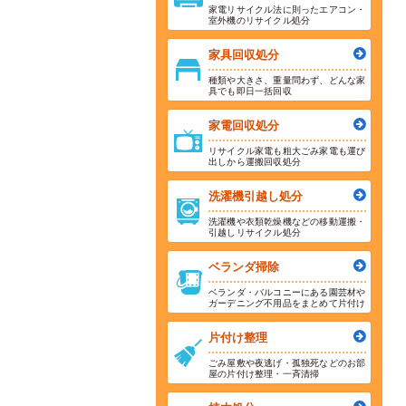
家電リサイクル法に則ったエアコン・
室外機のリサイクル処分
家具回収処分
種類や大きさ、重量問わず、どんな家
具でも即日一括回収
家電回収処分
リサイクル家電も粗大ごみ家電も運び
出しから運搬回収処分
洗濯機引越し処分
洗濯機や衣類乾燥機などの移動運搬・
引越しリサイクル処分
ベランダ掃除
ベランダ・バルコニーにある園芸材や
ガーデニング不用品をまとめて片付け
片付け整理
ごみ屋敷や夜逃げ・孤独死などのお部
屋の片付け整理・一斉清掃