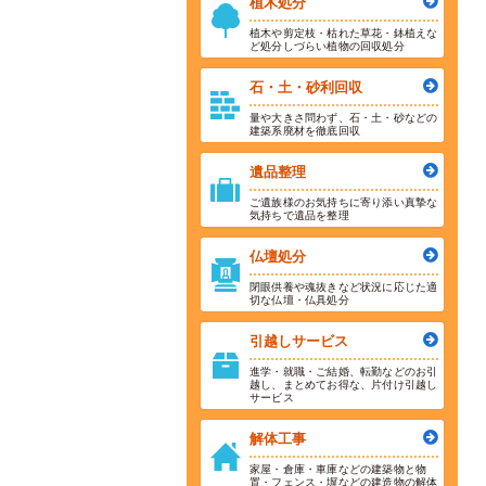
植木処分
植木や剪定枝・枯れた草花・鉢植えな
ど処分しづらい植物の回収処分
石・土・砂利回収
量や大きさ問わず、石・土・砂などの
建築系廃材を徹底回収
遺品整理
ご遺族様のお気持ちに寄り添い真摯な
気持ちで遺品を整理
仏壇処分
閉眼供養や魂抜きなど状況に応じた適
切な仏壇・仏具処分
引越しサービス
進学・就職・ご結婚、転勤などのお引
越し、まとめてお得な、片付け引越し
サービス
解体工事
家屋・倉庫・車庫などの建築物と物
置・フェンス・塀などの建造物の解体