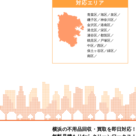
対応エリア
青葉区
旭区
泉区
磯子区
神奈川区
金沢区
港南区
港北区
栄区
瀬谷区
都筑区
鶴見区
戸塚区
中区
西区
保土ヶ谷区
緑区
南区
横浜の不用品回収・買取を即日対応