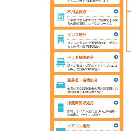
でどんな物でも回収処分します
不用品買取
正常動作する家電やまだ使用できる家
具の高価買取リサイクルサービス
タンス処分
タンスの大きさや重量問わず、中身も
まとめて一括で回収処分
ベッド解体処分
様々な形状・材質のベッドもプロによ
る確かな技術で解体処分
風呂釜・浴槽処分
公営住宅や団地退去の際の浴室周りの
原状回復と不用品撤去処分
冷蔵庫回収処分
家電リサイクル法に基づいた冷蔵庫・
冷凍庫のリサイクル処分
エアコン処分