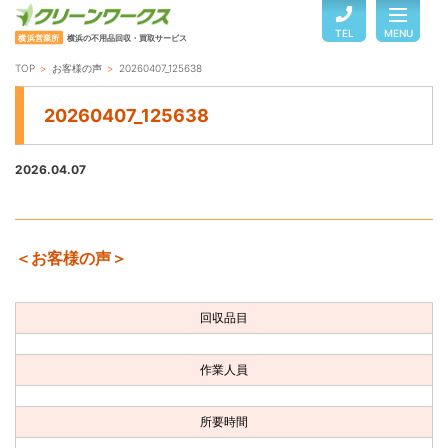
TEL
MENU
横浜営業所
横浜の不用品回収・買取サービス
TOP
お客様の声
20260407_125638
TOP
20260407_125638
サービスのご案内
2026.04.07
ご利用の流れ
＜お客様の声＞
回収品目・料金
回収品目
よくある質問
作業人員
お客様の声
所要時間