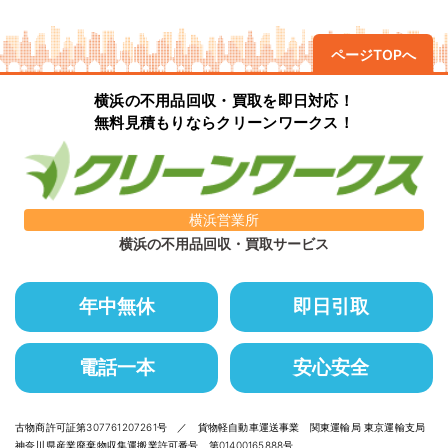
ページTOPへ
横浜の不用品回収・買取を即日対応！
無料見積もりならクリーンワークス！
横浜営業所
横浜の不用品回収・買取サービス
年中無休
即日引取
電話一本
安心安全
古物商許可証第307761207261号 ／ 貨物軽自動車運送事業 関東運輸局 東京運輸支局
神奈川県産業廃棄物収集運搬業許可番号 第01400165888号