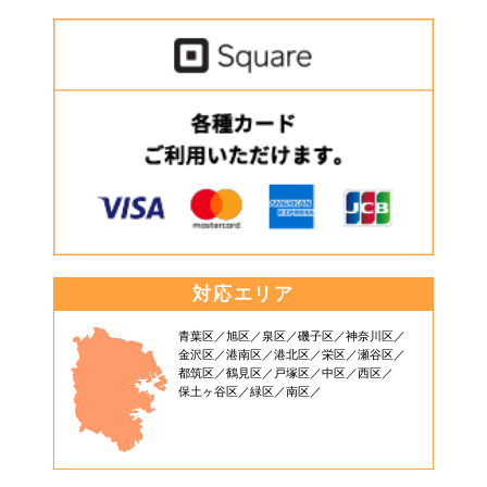
対応エリア
青葉区
旭区
泉区
磯子区
神奈川区
金沢区
港南区
港北区
栄区
瀬谷区
都筑区
鶴見区
戸塚区
中区
西区
保土ヶ谷区
緑区
南区