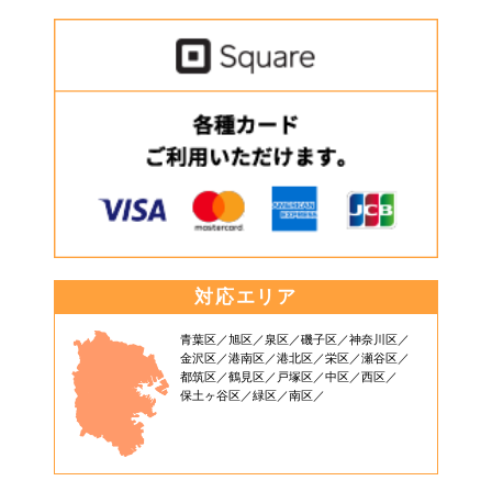
対応エリア
青葉区
旭区
泉区
磯子区
神奈川区
金沢区
港南区
港北区
栄区
瀬谷区
都筑区
鶴見区
戸塚区
中区
西区
保土ヶ谷区
緑区
南区