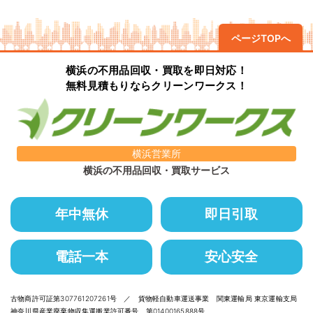
ページTOPへ
横浜の不用品回収・買取を即日対応！
無料見積もりならクリーンワークス！
横浜営業所
横浜の不用品回収・買取サービス
年中無休
即日引取
電話一本
安心安全
古物商許可証第307761207261号 ／ 貨物軽自動車運送事業 関東運輸局 東京運輸支局
神奈川県産業廃棄物収集運搬業許可番号 第01400165888号