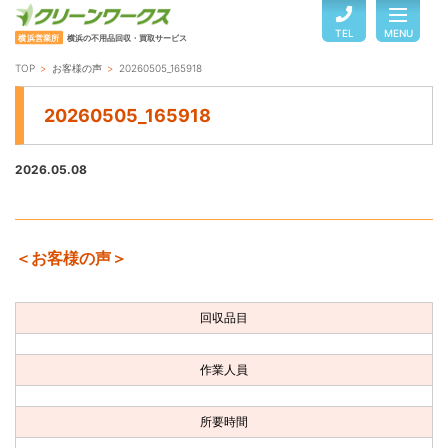
TEL
MENU
横浜営業所
横浜の不用品回収・買取サービス
TOP
お客様の声
20260505_165918
TOP
20260505_165918
サービスのご案内
2026.05.08
ご利用の流れ
＜お客様の声＞
回収品目・料金
回収品目
よくある質問
作業人員
お客様の声
所要時間