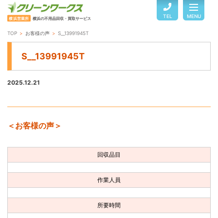
TEL
MENU
横浜営業所
横浜の不用品回収・買取サービス
TOP
お客様の声
S__13991945T
TOP
S__13991945T
サービスのご案内
2025.12.21
ご利用の流れ
＜お客様の声＞
回収品目・料金
回収品目
よくある質問
作業人員
お客様の声
所要時間