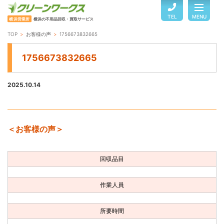
TEL
MENU
横浜営業所
横浜の不用品回収・買取サービス
TOP
お客様の声
1756673832665
TOP
1756673832665
サービスのご案内
2025.10.14
ご利用の流れ
＜お客様の声＞
回収品目・料金
回収品目
よくある質問
作業人員
お客様の声
所要時間