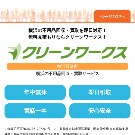
ページTOPへ
横浜の不用品回収・買取を即日対応！
無料見積もりならクリーンワークス！
横浜営業所
横浜の不用品回収・買取サービス
年中無休
即日引取
電話一本
安心安全
古物商許可証第307761207261号 ／ 貨物軽自動車運送事業 関東運輸局 東京運輸支局
神奈川県産業廃棄物収集運搬業許可番号 第01400165888号