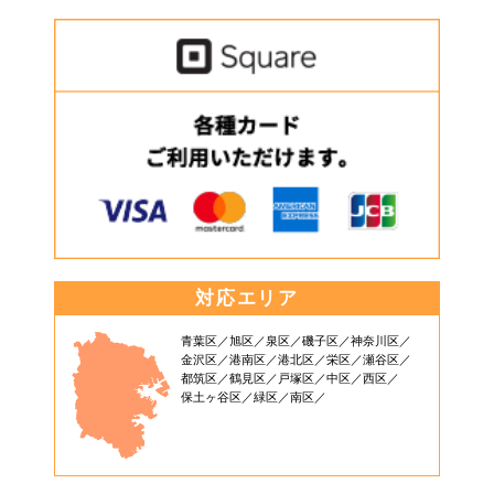
対応エリア
青葉区
旭区
泉区
磯子区
神奈川区
金沢区
港南区
港北区
栄区
瀬谷区
都筑区
鶴見区
戸塚区
中区
西区
保土ヶ谷区
緑区
南区