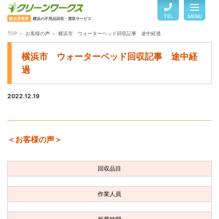
TEL
MENU
横浜営業所
横浜の不用品回収・買取サービス
TOP
お客様の声
横浜市 ウォーターベッド回収記事 途中経過
TOP
横浜市 ウォーターベッド回収記事 途中経
過
サービスのご案内
2022.12.19
ご利用の流れ
＜お客様の声＞
回収品目・料金
回収品目
よくある質問
作業人員
お客様の声