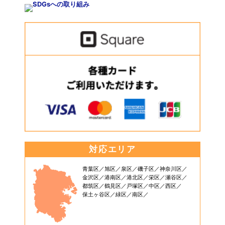
対応エリア
青葉区
旭区
泉区
磯子区
神奈川区
金沢区
港南区
港北区
栄区
瀬谷区
都筑区
鶴見区
戸塚区
中区
西区
保土ヶ谷区
緑区
南区