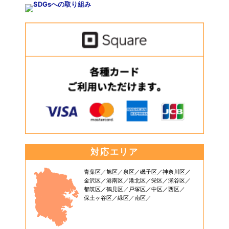
対応エリア
青葉区
旭区
泉区
磯子区
神奈川区
金沢区
港南区
港北区
栄区
瀬谷区
都筑区
鶴見区
戸塚区
中区
西区
保土ヶ谷区
緑区
南区