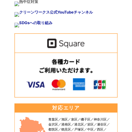
対応エリア
青葉区
旭区
泉区
磯子区
神奈川区
金沢区
港南区
港北区
栄区
瀬谷区
都筑区
鶴見区
戸塚区
中区
西区