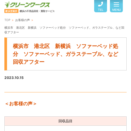
TEL
MENU
横浜営業所
横浜の不用品回収・買取サービス
TOP
お客様の声
TOP
横浜市 港北区 新横浜 ソファーベッド処分 ソファーベッド、ガラステーブル、など回
収アフター
横浜市 港北区 新横浜 ソファーベッド処
サービスのご案内
分 ソファーベッド、ガラステーブル、など
回収アフター
ご利用の流れ
2023.10.15
回収品目・料金
よくある質問
＜お客様の声＞
回収品目
お客様の声