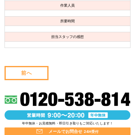
お問い合わせ
作業人員
会社概要
所要時間
キャンペーン
担当スタッフの感想
WEB割引券プレゼント！
前へ
年中無休・お見積無料・即日引き取りもご対応いたします！
メールでお問合せ
24H受付