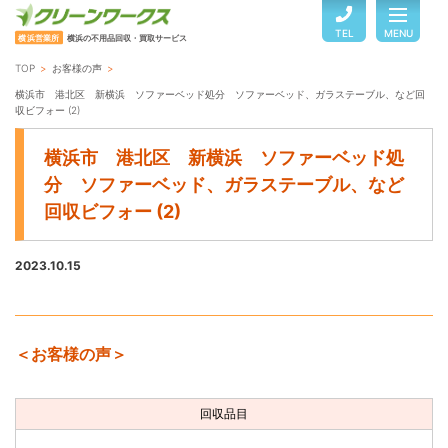
TEL
MENU
横浜営業所
横浜の不用品回収・買取サービス
TOP
お客様の声
TOP
横浜市 港北区 新横浜 ソファーベッド処分 ソファーベッド、ガラステーブル、など回
収ビフォー (2)
横浜市 港北区 新横浜 ソファーベッド処
サービスのご案内
分 ソファーベッド、ガラステーブル、など
回収ビフォー (2)
ご利用の流れ
2023.10.15
回収品目・料金
よくある質問
＜お客様の声＞
回収品目
お客様の声