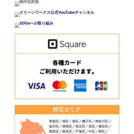
対応エリア
青葉区
旭区
泉区
磯子区
神奈川区
金沢区
港南区
港北区
栄区
瀬谷区
都筑区
鶴見区
戸塚区
中区
西区