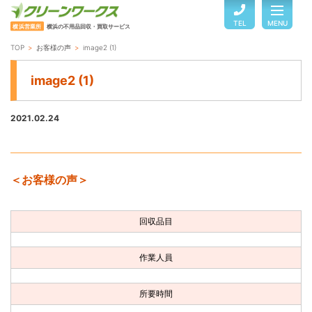
TEL
MENU
横浜営業所
横浜の不用品回収・買取サービス
TOP
お客様の声
image2 (1)
TOP
image2 (1)
サービスのご案内
2021.02.24
ご利用の流れ
＜お客様の声＞
回収品目・料金
回収品目
よくある質問
作業人員
お客様の声
所要時間