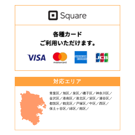
対応エリア
青葉区
旭区
泉区
磯子区
神奈川区
金沢区
港南区
港北区
栄区
瀬谷区
都筑区
鶴見区
戸塚区
中区
西区
保土ヶ谷区
緑区
南区