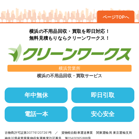
ページTOPへ
横浜の不用品回収・買取を即日対応！
無料見積もりならクリーンワークス！
横浜営業所
横浜の不用品回収・買取サービス
年中無休
即日引取
電話一本
安心安全
古物商許可証第307761207261号 ／ 貨物軽自動車運送事業 関東運輸局 東京運輸支局
神奈川県産業廃棄物収集運搬業許可番号 第01400165888号