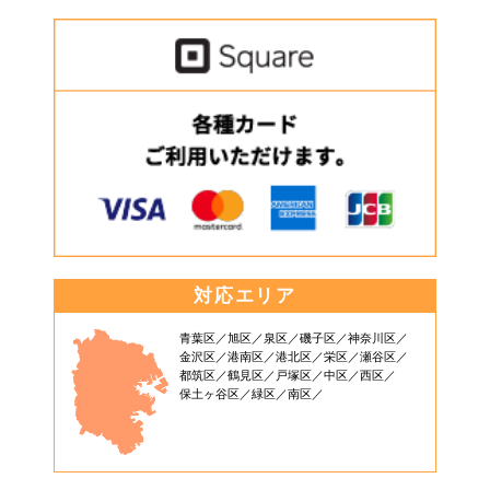
対応エリア
青葉区
旭区
泉区
磯子区
神奈川区
金沢区
港南区
港北区
栄区
瀬谷区
都筑区
鶴見区
戸塚区
中区
西区
保土ヶ谷区
緑区
南区