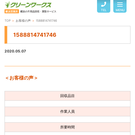
TEL
MENU
横浜営業所
横浜の不用品回収・買取サービス
TOP
お客様の声
1588814741746
TOP
1588814741746
サービスのご案内
2020.05.07
ご利用の流れ
＜お客様の声＞
回収品目・料金
回収品目
よくある質問
作業人員
お客様の声
所要時間