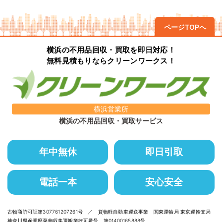
ページTOPへ
横浜の不用品回収・買取を即日対応！
無料見積もりならクリーンワークス！
横浜営業所
横浜の不用品回収・買取サービス
年中無休
即日引取
電話一本
安心安全
古物商許可証第307761207261号 ／ 貨物軽自動車運送事業 関東運輸局 東京運輸支局
神奈川県産業廃棄物収集運搬業許可番号 第01400165888号