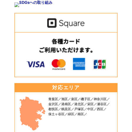
対応エリア
青葉区
旭区
泉区
磯子区
神奈川区
金沢区
港南区
港北区
栄区
瀬谷区
都筑区
鶴見区
戸塚区
中区
西区
保土ヶ谷区
緑区
南区