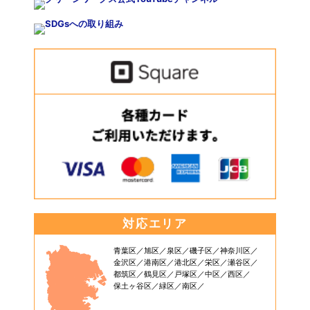
対応エリア
青葉区
旭区
泉区
磯子区
神奈川区
金沢区
港南区
港北区
栄区
瀬谷区
都筑区
鶴見区
戸塚区
中区
西区
保土ヶ谷区
緑区
南区