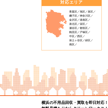
対応エリア
青葉区
旭区
泉区
磯子区
神奈川区
金沢区
港南区
港北区
栄区
瀬谷区
都筑区
鶴見区
戸塚区
中区
西区
保土ヶ谷区
緑区
南区
横浜の不用品回収・買取を即日対応