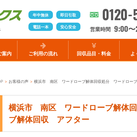
0120-
年中無休
即日引取
9:00
電話一本
安心安全
〜
営業時間
ス
ご案内
ご利用の流れ
回収品目・料金
よ
OP
お客様の声
横浜市 南区 ワードローブ解体回収処分 ワードロー
横浜市 南区 ワードローブ解体
ブ解体回収 アフター