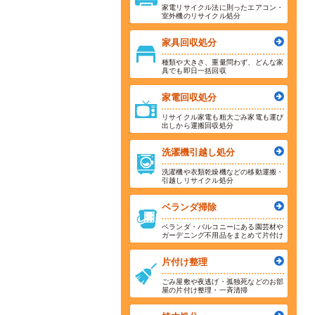
家電リサイクル法に則ったエアコン・
室外機のリサイクル処分
家具回収処分
種類や大きさ、重量問わず、どんな家
具でも即日一括回収
家電回収処分
リサイクル家電も粗大ごみ家電も運び
出しから運搬回収処分
洗濯機引越し処分
洗濯機や衣類乾燥機などの移動運搬・
引越しリサイクル処分
ベランダ掃除
ベランダ・バルコニーにある園芸材や
ガーデニング不用品をまとめて片付け
片付け整理
ごみ屋敷や夜逃げ・孤独死などのお部
屋の片付け整理・一斉清掃