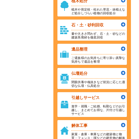
植木処分
植木や剪定枝・枯れた草花・鉢植えな
ど処分しづらい植物の回収処分
石・土・砂利回収
量や大きさ問わず、石・土・砂などの
建築系廃材を徹底回収
遺品整理
ご遺族様のお気持ちに寄り添い真摯な
気持ちで遺品を整理
仏壇処分
閉眼供養や魂抜きなど状況に応じた適
切な仏壇・仏具処分
引越しサービス
進学・就職・ご結婚、転勤などのお引
越し、まとめてお得な、片付け引越し
サービス
解体工事
家屋・倉庫・車庫などの建築物と物
置・フェンス・塀などの建造物の解体