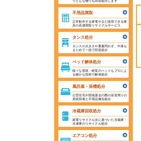
でどんな物でも回収処分します
不用品買取
正常動作する家電やまだ使用できる家
具の高価買取リサイクルサービス
タンス処分
タンスの大きさや重量問わず、中身も
まとめて一括で回収処分
ベッド解体処分
様々な形状・材質のベッドもプロによ
る確かな技術で解体処分
風呂釜・浴槽処分
公営住宅や団地退去の際の浴室周りの
原状回復と不用品撤去処分
冷蔵庫回収処分
家電リサイクル法に基づいた冷蔵庫・
冷凍庫のリサイクル処分
エアコン処分