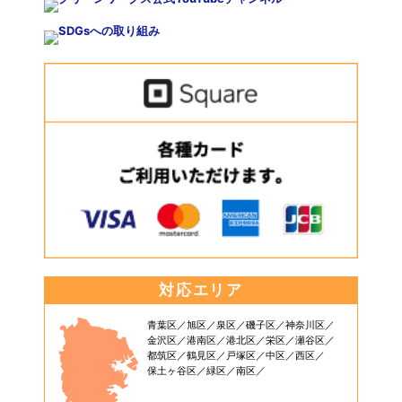
対応エリア
青葉区
旭区
泉区
磯子区
神奈川区
金沢区
港南区
港北区
栄区
瀬谷区
都筑区
鶴見区
戸塚区
中区
西区
保土ヶ谷区
緑区
南区