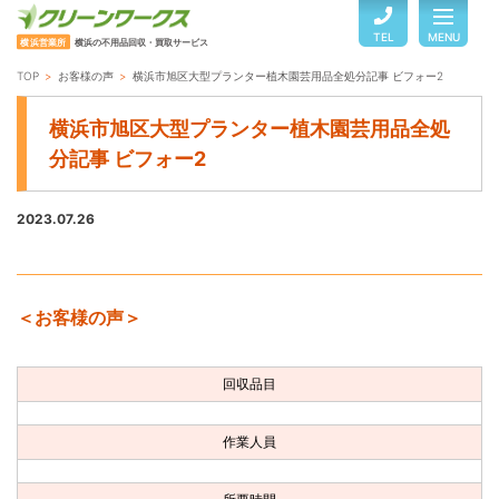
TEL
MENU
横浜営業所
横浜の不用品回収・買取サービス
TOP
お客様の声
横浜市旭区大型プランター植木園芸用品全処分記事 ビフォー2
TOP
横浜市旭区大型プランター植木園芸用品全処
分記事 ビフォー2
サービスのご案内
2023.07.26
ご利用の流れ
＜お客様の声＞
回収品目・料金
回収品目
よくある質問
作業人員
お客様の声