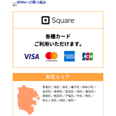
対応エリア
青葉区
旭区
泉区
磯子区
神奈川区
金沢区
港南区
港北区
栄区
瀬谷区
都筑区
鶴見区
戸塚区
中区
西区
保土ヶ谷区
緑区
南区