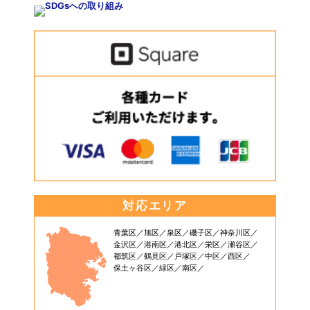
対応エリア
青葉区
旭区
泉区
磯子区
神奈川区
金沢区
港南区
港北区
栄区
瀬谷区
都筑区
鶴見区
戸塚区
中区
西区
保土ヶ谷区
緑区
南区