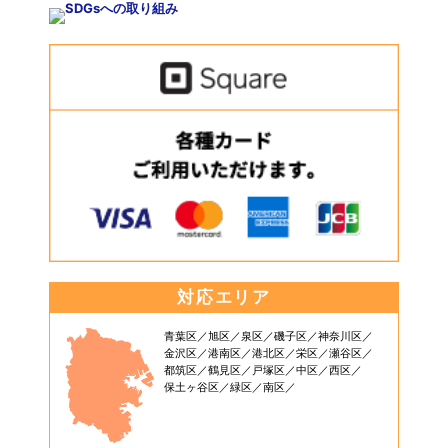
対応エリア
青葉区
旭区
泉区
磯子区
神奈川区
金沢区
港南区
港北区
栄区
瀬谷区
都筑区
鶴見区
戸塚区
中区
西区
保土ヶ谷区
緑区
南区