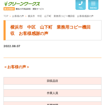
TEL
MENU
横浜営業所
横浜の不用品回収・買取サービス
TOP
お客様の声
横浜市 中区 山下町 業務用コピー機回収 お客様感謝の声
TOP
横浜市 中区 山下町 業務用コピー機回
収 お客様感謝の声
サービスのご案内
2022.08.07
ご利用の流れ
＜お客様の声＞
回収品目・料金
回収品目
よくある質問
作業人員
お客様の声