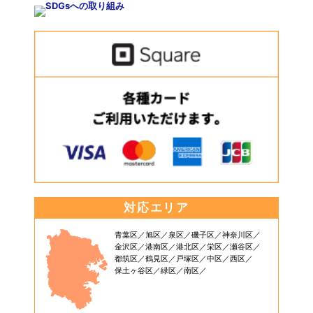
対応エリア
青葉区
旭区
泉区
磯子区
神奈川区
金沢区
港南区
港北区
栄区
瀬谷区
都筑区
鶴見区
戸塚区
中区
西区
保土ヶ谷区
緑区
南区