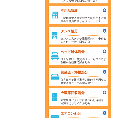
でどんな物でも回収処分します
不用品買取
正常動作する家電やまだ使用できる家
具の高価買取リサイクルサービス
タンス処分
タンスの大きさや重量問わず、中身も
まとめて一括で回収処分
ベッド解体処分
様々な形状・材質のベッドもプロによ
る確かな技術で解体処分
風呂釜・浴槽処分
公営住宅や団地退去の際の浴室周りの
原状回復と不用品撤去処分
冷蔵庫回収処分
家電リサイクル法に基づいた冷蔵庫・
冷凍庫のリサイクル処分
エアコン処分