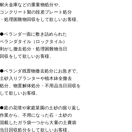
耐火金庫などの重量物処分や、
コンクリート製の段差プレート処分
・処理困難物回収をして欲しいお客様、
●ベランダ一面に敷き詰められた
ベランダタイル（ロックタイル）
剥がし撤去処分・処理困難物当日
回収をして欲しいお客様、
●ベランダ残置物撤去処分にお急ぎで、
土砂入りプランターや植木鉢全撤去
処分、物置解体処分・不用品当日回収を
して欲しいお客様、
●庭の花壇や家庭菜園の土砂の掘り返し
作業から、不用になった石・土砂の
混載したガラ袋一つから大量の土嚢袋
当日回収処分をして欲しいお客様、