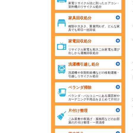
家電リサイクル法に則ったエアコン・
室外機のリサイクル処分
家具回収処分
種類や大きさ、重量問わず、どんな家
具でも即日一括回収
家電回収処分
リサイクル家電も粗大ごみ家電も運び
出しから運搬回収処分
洗濯機引越し処分
洗濯機や衣類乾燥機などの移動運搬・
引越しリサイクル処分
ベランダ掃除
ベランダ・バルコニーにある園芸材や
ガーデニング不用品をまとめて片付け
片付け整理
ごみ屋敷や夜逃げ・孤独死などのお部
屋の片付け整理・一斉清掃