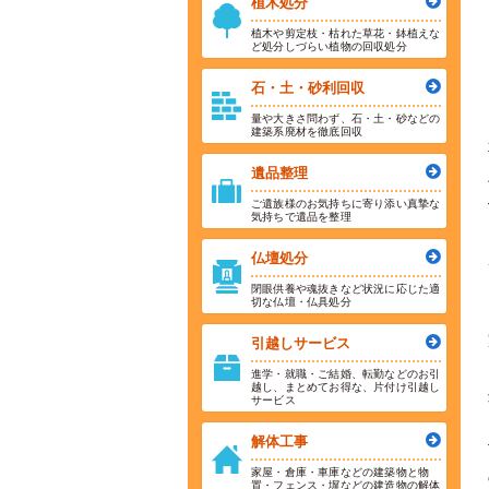
植木処分
植木や剪定枝・枯れた草花・鉢植えな
ど処分しづらい植物の回収処分
石・土・砂利回収
量や大きさ問わず、石・土・砂などの
建築系廃材を徹底回収
遺品整理
ご遺族様のお気持ちに寄り添い真摯な
気持ちで遺品を整理
仏壇処分
閉眼供養や魂抜きなど状況に応じた適
切な仏壇・仏具処分
引越しサービス
進学・就職・ご結婚、転勤などのお引
越し、まとめてお得な、片付け引越し
サービス
解体工事
家屋・倉庫・車庫などの建築物と物
置・フェンス・塀などの建造物の解体