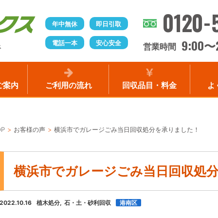
0120-
年中無休
即日引取
9:00
電話一本
安心安全
〜
営業時間
ス
ご案内
ご利用の流れ
回収品目・料金
よ
OP
お客様の声
横浜市でガレージごみ当日回収処分を承りました！
横浜市でガレージごみ当日回収処
2022.10.16
植木処分
石・土・砂利回収
港南区