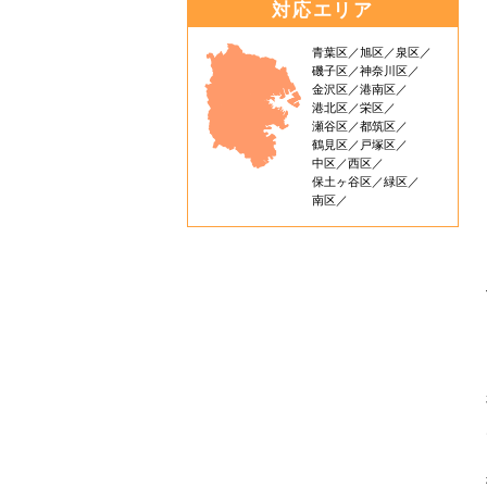
対応エリア
青葉区
旭区
泉区
磯子区
神奈川区
金沢区
港南区
港北区
栄区
瀬谷区
都筑区
鶴見区
戸塚区
中区
西区
保土ヶ谷区
緑区
南区