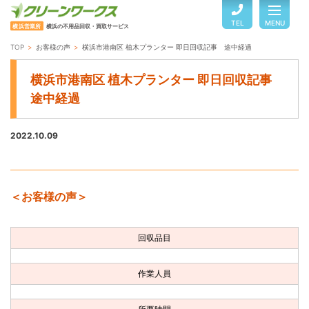
TEL
MENU
横浜営業所
横浜の不用品回収・買取サービス
TOP
お客様の声
横浜市港南区 植木プランター 即日回収記事 途中経過
TOP
横浜市港南区 植木プランター 即日回収記事
途中経過
サービスのご案内
2022.10.09
ご利用の流れ
＜お客様の声＞
回収品目・料金
回収品目
よくある質問
作業人員
お客様の声