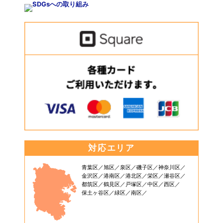
対応エリア
青葉区
旭区
泉区
磯子区
神奈川区
金沢区
港南区
港北区
栄区
瀬谷区
都筑区
鶴見区
戸塚区
中区
西区
保土ヶ谷区
緑区
南区