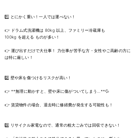
1️⃣ とにかく重い！一人では運べない！
👉 ドラム式洗濯機は 80kg 以上、ファミリー冷蔵庫も
100kg を超える ものが多い！
👉 運び出すだけで大仕事！ 力仕事が苦手な方・女性やご高齢の方に
は特に厳しい！
2️⃣ 壁や床を傷つけるリスクが高い！
👉 **無理に動かすと、壁や床に傷がついてしまう…**💦
👉 賃貸物件の場合、退去時に修繕費が発生する可能性も！
3️⃣ リサイクル家電なので、通常の粗大ごみでは回収できない！