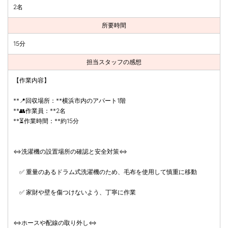
2名
所要時間
15分
担当スタッフの感想
【作業内容】
**📍回収場所：**横浜市内のアパート1階
**👥作業員：**2名
**⏳作業時間：**約15分
⇔洗濯機の設置場所の確認と安全対策⇔
✅ 重量のあるドラム式洗濯機のため、毛布を使用して慎重に移動
✅ 家財や壁を傷つけないよう、丁寧に作業
⇔ホースや配線の取り外し⇔