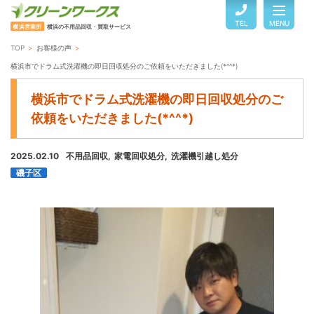
TEL
MENU
横浜営業所
横浜の不用品回収・買取サービス
TOP
お客様の声
TOP
横浜市でドラム式洗濯機の即日回収処分のご依頼をいただきました(*^^*)
横浜市でドラム式洗濯機の即日回収処分のご
サービスのご案内
依頼をいただきました(*^^*)
2025.02.10
不用品回収
家電回収処分
ご利用の流れ
洗濯機引越し処分
磯子区
回収品目・料金
よくある質問
お客様の声