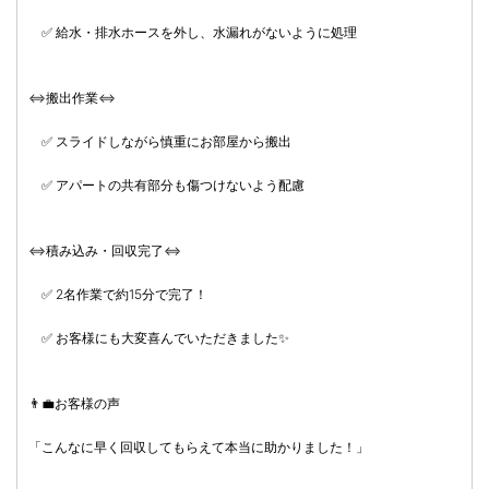
✅ 給水・排水ホースを外し、水漏れがないように処理
⇔搬出作業⇔
✅ スライドしながら慎重にお部屋から搬出
✅ アパートの共有部分も傷つけないよう配慮
⇔積み込み・回収完了⇔
✅ 2名作業で約15分で完了！
✅ お客様にも大変喜んでいただきました✨
👨‍💼お客様の声
「こんなに早く回収してもらえて本当に助かりました！」