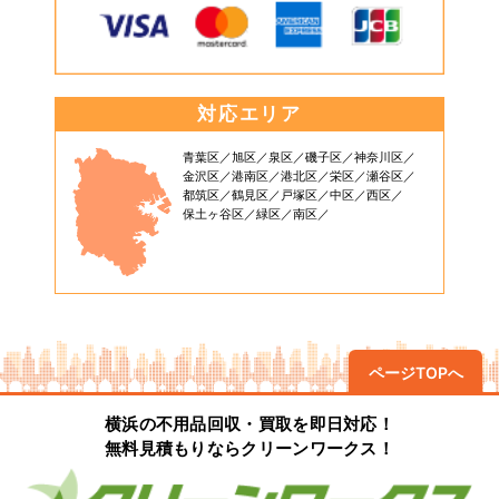
対応エリア
青葉区
旭区
泉区
磯子区
神奈川区
金沢区
港南区
港北区
栄区
瀬谷区
都筑区
鶴見区
戸塚区
中区
西区
保土ヶ谷区
緑区
南区
ページTOPへ
横浜の不用品回収・買取を即日対応！
無料見積もりならクリーンワークス！