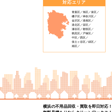
対応エリア
青葉区
旭区
泉区
磯子区
神奈川区
金沢区
港南区
港北区
栄区
瀬谷区
都筑区
鶴見区
戸塚区
中区
西区
保土ヶ谷区
緑区
南区
横浜の不用品回収・買取を即日対応