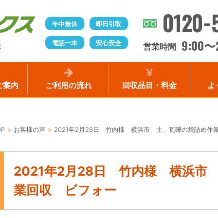
0120-
年中無休
即日引取
9:00
電話一本
安心安全
〜
営業時間
ス
ご案内
ご利用の流れ
回収品目・料金
よ
OP
お客様の声
2021年2月28日 竹内様 横浜市 土、瓦礫の袋詰め作
2021年2月28日 竹内様 横浜
業回収 ビフォー