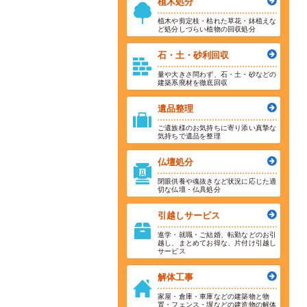
植木処分
植木や剪定枝・枯れた草花・鉢植えな
ど処分しづらい植物の回収処分
石・土・砂利回収
量や大きさ問わず、石・土・砂などの
建築系廃材を徹底回収
遺品整理
ご遺族様のお気持ちに寄り添い真摯な
気持ちで遺品を整理
仏壇処分
閉眼供養や魂抜きなど状況に応じた適
切な仏壇・仏具処分
引越しサービス
進学・就職・ご結婚、転勤などのお引
越し、まとめてお得な、片付け引越し
サービス
解体工事
家屋・倉庫・車庫などの建築物と物
置・フェンス・塀などの建造物の解体