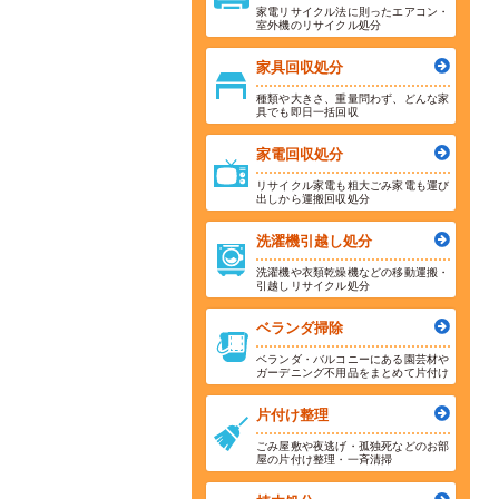
家電リサイクル法に則ったエアコン・
室外機のリサイクル処分
家具回収処分
種類や大きさ、重量問わず、どんな家
具でも即日一括回収
家電回収処分
リサイクル家電も粗大ごみ家電も運び
出しから運搬回収処分
洗濯機引越し処分
洗濯機や衣類乾燥機などの移動運搬・
引越しリサイクル処分
ベランダ掃除
ベランダ・バルコニーにある園芸材や
ガーデニング不用品をまとめて片付け
片付け整理
ごみ屋敷や夜逃げ・孤独死などのお部
屋の片付け整理・一斉清掃