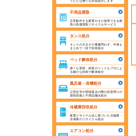
でどんな物でも回収処分します
不用品買取
正常動作する家電やまだ使用できる家
具の高価買取リサイクルサービス
タンス処分
タンスの大きさや重量問わず、中身も
まとめて一括で回収処分
ベッド解体処分
様々な形状・材質のベッドもプロによ
る確かな技術で解体処分
風呂釜・浴槽処分
公営住宅や団地退去の際の浴室周りの
原状回復と不用品撤去処分
冷蔵庫回収処分
家電リサイクル法に基づいた冷蔵庫・
冷凍庫のリサイクル処分
エアコン処分