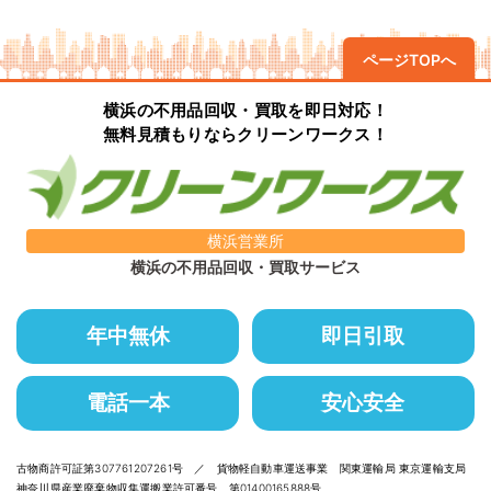
ページTOPへ
横浜の不用品回収・買取を即日対応！
無料見積もりならクリーンワークス！
横浜営業所
横浜の不用品回収・買取サービス
年中無休
即日引取
電話一本
安心安全
古物商許可証第307761207261号 ／ 貨物軽自動車運送事業 関東運輸局 東京運輸支局
神奈川県産業廃棄物収集運搬業許可番号 第01400165888号