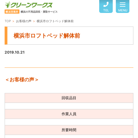
TEL
MENU
横浜営業所
横浜の不用品回収・買取サービス
TOP
お客様の声
横浜市ロフトベッド解体前
TOP
横浜市ロフトベッド解体前
サービスのご案内
2019.10.21
ご利用の流れ
＜お客様の声＞
回収品目・料金
回収品目
よくある質問
作業人員
お客様の声
所要時間