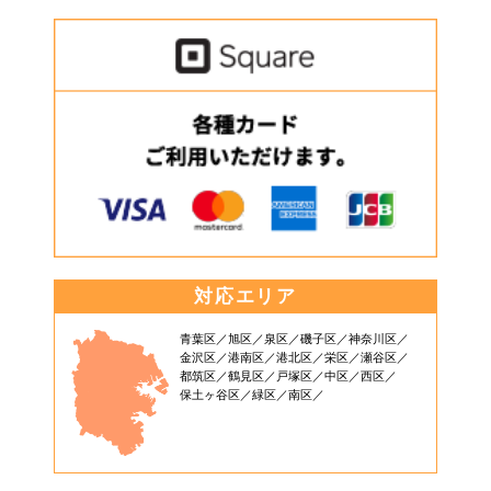
対応エリア
青葉区
旭区
泉区
磯子区
神奈川区
金沢区
港南区
港北区
栄区
瀬谷区
都筑区
鶴見区
戸塚区
中区
西区
保土ヶ谷区
緑区
南区