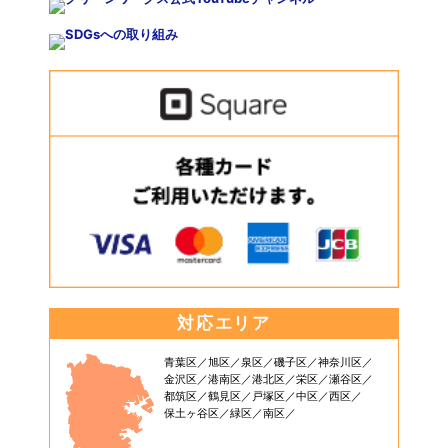
対応エリア
青葉区
旭区
泉区
磯子区
神奈川区
金沢区
港南区
港北区
栄区
瀬谷区
都筑区
鶴見区
戸塚区
中区
西区
保土ヶ谷区
緑区
南区