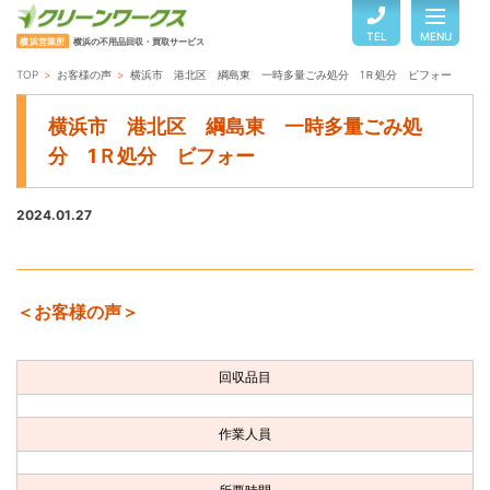
TEL
MENU
横浜営業所
横浜の不用品回収・買取サービス
TOP
お客様の声
横浜市 港北区 綱島東 一時多量ごみ処分 1Ｒ処分 ビフォー
TOP
横浜市 港北区 綱島東 一時多量ごみ処
分 1Ｒ処分 ビフォー
サービスのご案内
2024.01.27
ご利用の流れ
＜お客様の声＞
回収品目・料金
回収品目
よくある質問
作業人員
お客様の声