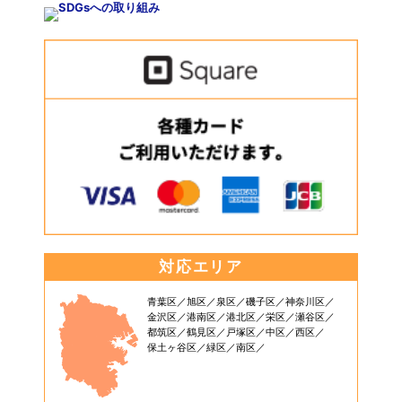
対応エリア
青葉区
旭区
泉区
磯子区
神奈川区
金沢区
港南区
港北区
栄区
瀬谷区
都筑区
鶴見区
戸塚区
中区
西区
保土ヶ谷区
緑区
南区