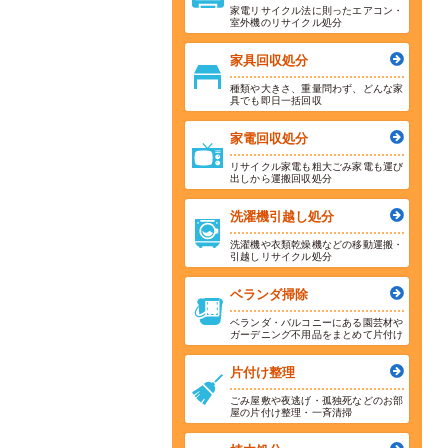
家電リサイクル法に則ったエアコン・
室外機のリサイクル処分
家具回収処分
種類や大きさ、重量問わず、どんな家
具でも即日一括回収
家電回収処分
リサイクル家電も粗大ごみ家電も運び
出しから運搬回収処分
洗濯機引越し処分
洗濯機や衣類乾燥機などの移動運搬・
引越しリサイクル処分
ベランダ掃除
ベランダ・バルコニーにある園芸材や
ガーデニング不用品をまとめて片付け
片付け整理
ごみ屋敷や夜逃げ・孤独死などのお部
屋の片付け整理・一斉清掃