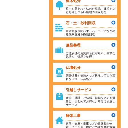
植木処分
植木や剪定枝・枯れた草花・鉢植えな
ど処分しづらい植物の回収処分
石・土・砂利回収
量や大きさ問わず、石・土・砂などの
建築系廃材を徹底回収
遺品整理
ご遺族様のお気持ちに寄り添い真摯な
気持ちで遺品を整理
仏壇処分
閉眼供養や魂抜きなど状況に応じた適
切な仏壇・仏具処分
引越しサービス
進学・就職・ご結婚、転勤などのお引
越し、まとめてお得な、片付け引越し
サービス
解体工事
家屋・倉庫・車庫などの建築物と物
置・フェンス・塀などの建造物の解体