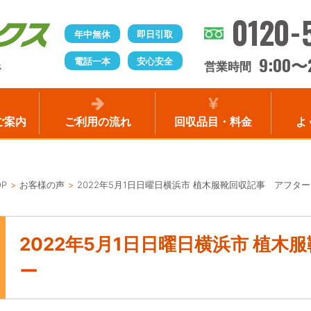
0120-
年中無休
即日引取
9:00
電話一本
安心安全
〜
営業時間
ス
ご案内
ご利用の流れ
回収品目・料金
よ
OP
お客様の声
2022年5月1日日曜日横浜市 植木服靴回収記事 アフター
2022年5月1日日曜日横浜市 植木
ー