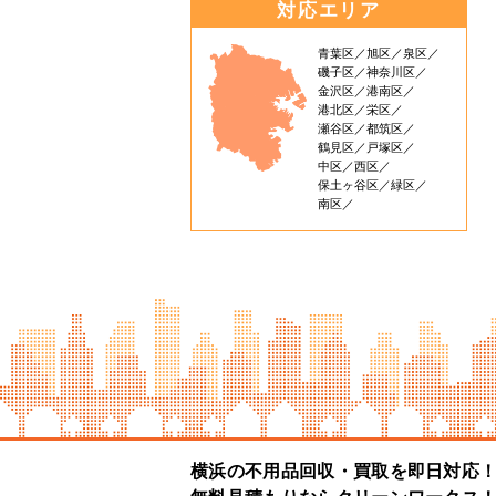
対応エリア
青葉区
旭区
泉区
磯子区
神奈川区
金沢区
港南区
港北区
栄区
瀬谷区
都筑区
鶴見区
戸塚区
中区
西区
保土ヶ谷区
緑区
南区
横浜の不用品回収・買取を即日対応