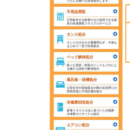
でどんな物でも回収処分します
不用品買取
正常動作する家電やまだ使用できる家
具の高価買取リサイクルサービス
タンス処分
タンスの大きさや重量問わず、中身も
まとめて一括で回収処分
ベッド解体処分
様々な形状・材質のベッドもプロによ
る確かな技術で解体処分
風呂釜・浴槽処分
公営住宅や団地退去の際の浴室周りの
原状回復と不用品撤去処分
冷蔵庫回収処分
家電リサイクル法に基づいた冷蔵庫・
冷凍庫のリサイクル処分
エアコン処分