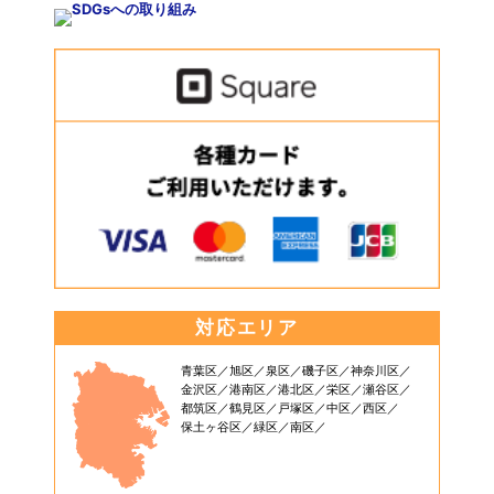
対応エリア
青葉区
旭区
泉区
磯子区
神奈川区
金沢区
港南区
港北区
栄区
瀬谷区
都筑区
鶴見区
戸塚区
中区
西区
保土ヶ谷区
緑区
南区