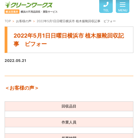
TEL
MENU
横浜営業所
横浜の不用品回収・買取サービス
TOP
お客様の声
2022年5月1日日曜日横浜市 植木服靴回収記事 ビフォー
TOP
2022年5月1日日曜日横浜市 植木服靴回収記
事 ビフォー
サービスのご案内
2022.05.21
ご利用の流れ
＜お客様の声＞
回収品目・料金
回収品目
よくある質問
作業人員
お客様の声