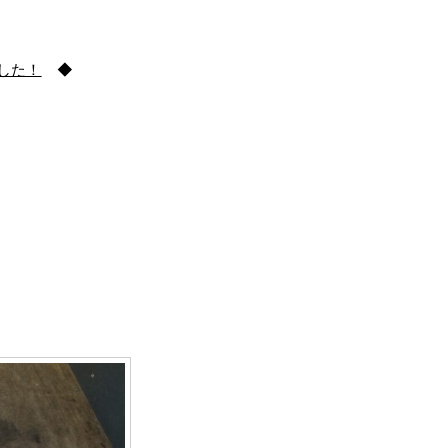
した！
◆