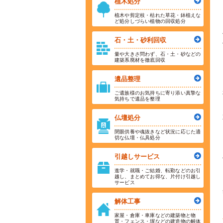
植木処分
植木や剪定枝・枯れた草花・鉢植えな
ど処分しづらい植物の回収処分
石・土・砂利回収
量や大きさ問わず、石・土・砂などの
建築系廃材を徹底回収
遺品整理
ご遺族様のお気持ちに寄り添い真摯な
気持ちで遺品を整理
仏壇処分
閉眼供養や魂抜きなど状況に応じた適
切な仏壇・仏具処分
引越しサービス
進学・就職・ご結婚、転勤などのお引
越し、まとめてお得な、片付け引越し
サービス
解体工事
家屋・倉庫・車庫などの建築物と物
置・フェンス・塀などの建造物の解体