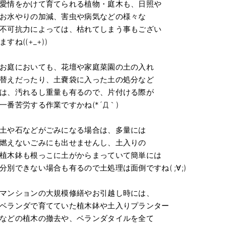
愛情をかけて育てられる植物・庭木も、日照や
お水やりの加減、害虫や病気などの様々な
不可抗力によっては、枯れてしまう事もござい
ますね((+_+))
お庭においても、花壇や家庭菜園の土の入れ
替えだったり、土嚢袋に入った土の処分など
は、汚れるし重量も有るので、片付ける際が
一番苦労する作業ですかね(*´Д｀)
土や石などがごみになる場合は、多量には
燃えないごみにも出せませんし、土入りの
植木鉢も根っこに土がからまっていて簡単には
分別できない場合も有るので土処理は面倒ですね( ;∀;)
マンションの大規模修繕やお引越し時には、
ベランダで育てていた植木鉢や土入りプランター
などの植木の撤去や、ベランダタイルを全て