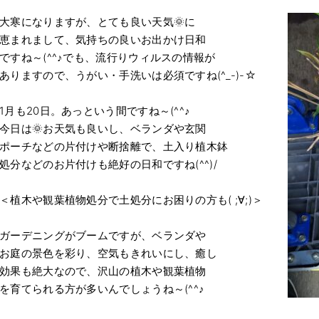
大寒になりますが、とても良い天気🌞に
恵まれまして、気持ちの良いお出かけ日和
ですね～(^^♪でも、流行りウィルスの情報が
ありますので、うがい・手洗いは必須ですね(^_-)-☆
1月も20日。あっという間ですね～(^^♪
今日は🌞お天気も良いし、ベランダや玄関
ポーチなどの片付けや断捨離で、土入り植木鉢
処分などのお片付けも絶好の日和ですね(^^)/
＜植木や観葉植物処分で土処分にお困りの方も( ;∀;)＞
ガーデニングがブームですが、ベランダや
お庭の景色を彩り、空気もきれいにし、癒し
効果も絶大なので、沢山の植木や観葉植物
を育てられる方が多いんでしょうね～(^^♪