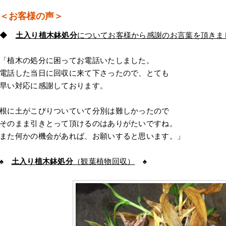
＜お客様の声＞
◆
土入り植木鉢処分
についてお客様から感謝のお言葉を頂きま
「植木の処分に困ってお電話いたしました。
電話した当日に回収に来て下さったので、とても
早い対応に感謝しております。
根に土がこびりついていて分別は難しかったので
そのまま引きとって頂けるのはありがたいですね。
また何かの機会があれば、お願いすると思います。」
♠
土入り植木鉢処分
（観葉植物回収）
♠