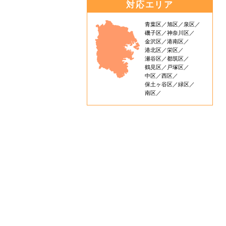
対応エリア
青葉区
旭区
泉区
磯子区
神奈川区
金沢区
港南区
港北区
栄区
瀬谷区
都筑区
鶴見区
戸塚区
中区
西区
保土ヶ谷区
緑区
南区