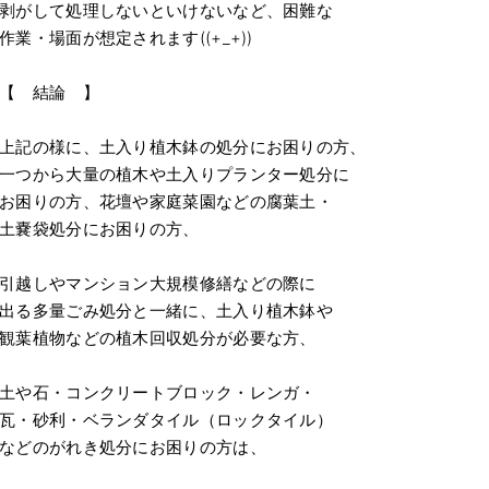
剥がして処理しないといけないなど、困難な
作業・場面が想定されます((+_+))
【 結論 】
上記の様に、土入り植木鉢の処分にお困りの方、
一つから大量の植木や土入りプランター処分に
お困りの方、花壇や家庭菜園などの腐葉土・
土嚢袋処分にお困りの方、
引越しやマンション大規模修繕などの際に
出る多量ごみ処分と一緒に、土入り植木鉢や
観葉植物などの植木回収処分が必要な方、
土や石・コンクリートブロック・レンガ・
瓦・砂利・ベランダタイル（ロックタイル）
などのがれき処分にお困りの方は、