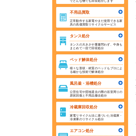
でどんな物でも回収処分します
不用品買取
正常動作する家電やまだ使用できる家
具の高価買取リサイクルサービス
タンス処分
タンスの大きさや重量問わず、中身も
まとめて一括で回収処分
ベッド解体処分
様々な形状・材質のベッドもプロによ
る確かな技術で解体処分
風呂釜・浴槽処分
公営住宅や団地退去の際の浴室周りの
原状回復と不用品撤去処分
冷蔵庫回収処分
家電リサイクル法に基づいた冷蔵庫・
冷凍庫のリサイクル処分
エアコン処分