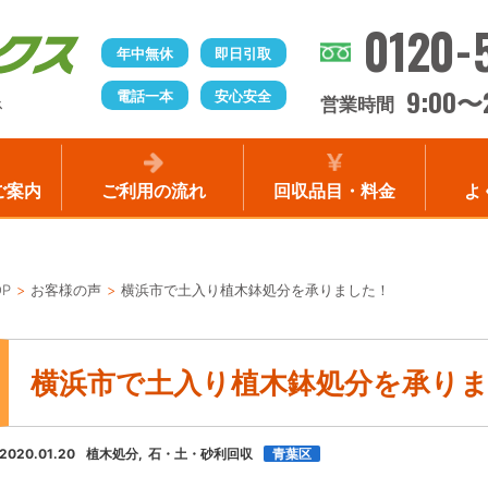
0120-
年中無休
即日引取
9:00
電話一本
安心安全
〜
営業時間
ス
ご案内
ご利用の流れ
回収品目・料金
よ
OP
お客様の声
横浜市で土入り植木鉢処分を承りました！
横浜市で土入り植木鉢処分を承り
2020.01.20
植木処分
石・土・砂利回収
青葉区