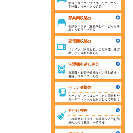
家電リサイクル法に則ったエアコン・
室外機のリサイクル処分
家具回収処分
種類や大きさ、重量問わず、どんな家
具でも即日一括回収
家電回収処分
リサイクル家電も粗大ごみ家電も運び
出しから運搬回収処分
洗濯機引越し処分
洗濯機や衣類乾燥機などの移動運搬・
引越しリサイクル処分
ベランダ掃除
ベランダ・バルコニーにある園芸材や
ガーデニング不用品をまとめて片付け
片付け整理
ごみ屋敷や夜逃げ・孤独死などのお部
屋の片付け整理・一斉清掃