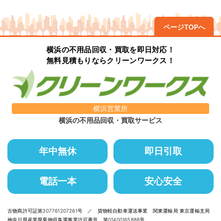
ページTOPへ
横浜の不用品回収・買取を即日対応！
無料見積もりならクリーンワークス！
横浜営業所
横浜の不用品回収・買取サービス
年中無休
即日引取
電話一本
安心安全
古物商許可証第307761207261号 ／ 貨物軽自動車運送事業 関東運輸局 東京運輸支局
神奈川県産業廃棄物収集運搬業許可番号 第01400165888号