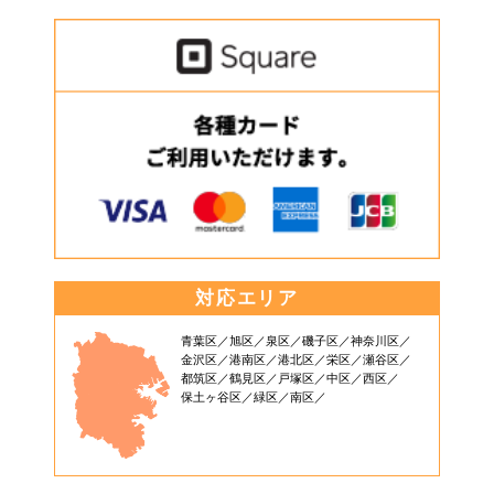
対応エリア
青葉区
旭区
泉区
磯子区
神奈川区
金沢区
港南区
港北区
栄区
瀬谷区
都筑区
鶴見区
戸塚区
中区
西区
保土ヶ谷区
緑区
南区