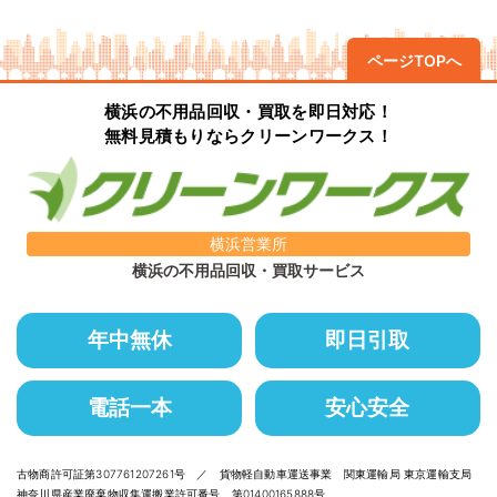
ページTOPへ
横浜の不用品回収・買取を即日対応！
無料見積もりならクリーンワークス！
横浜営業所
横浜の不用品回収・買取サービス
年中無休
即日引取
電話一本
安心安全
古物商許可証第307761207261号 ／ 貨物軽自動車運送事業 関東運輸局 東京運輸支局
神奈川県産業廃棄物収集運搬業許可番号 第01400165888号