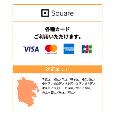
対応エリア
青葉区
旭区
泉区
磯子区
神奈川区
金沢区
港南区
港北区
栄区
瀬谷区
都筑区
鶴見区
戸塚区
中区
西区
保土ヶ谷区
緑区
南区