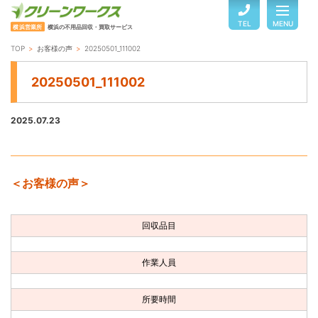
TEL
MENU
横浜営業所
横浜の不用品回収・買取サービス
TOP
お客様の声
20250501_111002
TOP
20250501_111002
サービスのご案内
2025.07.23
ご利用の流れ
＜お客様の声＞
回収品目・料金
回収品目
よくある質問
作業人員
お客様の声
所要時間