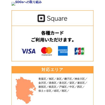
対応エリア
青葉区
旭区
泉区
磯子区
神奈川区
金沢区
港南区
港北区
栄区
瀬谷区
都筑区
鶴見区
戸塚区
中区
西区
保土ヶ谷区
緑区
南区