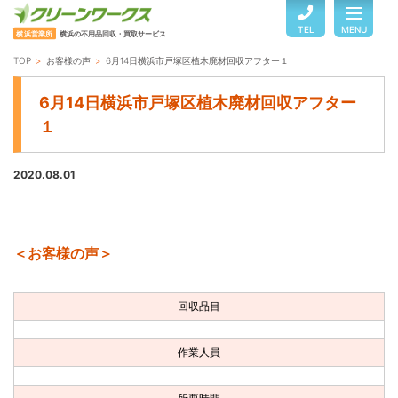
TEL
MENU
横浜営業所
横浜の不用品回収・買取サービス
TOP
お客様の声
6月14日横浜市戸塚区植木廃材回収アフター１
TOP
6月14日横浜市戸塚区植木廃材回収アフター
１
サービスのご案内
2020.08.01
ご利用の流れ
＜お客様の声＞
回収品目・料金
回収品目
よくある質問
作業人員
お客様の声