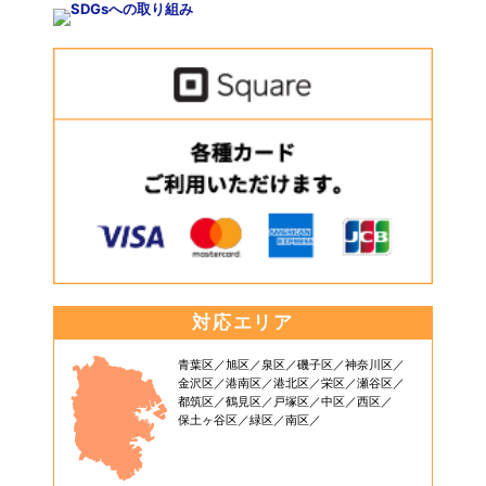
対応エリア
青葉区
旭区
泉区
磯子区
神奈川区
金沢区
港南区
港北区
栄区
瀬谷区
都筑区
鶴見区
戸塚区
中区
西区
保土ヶ谷区
緑区
南区