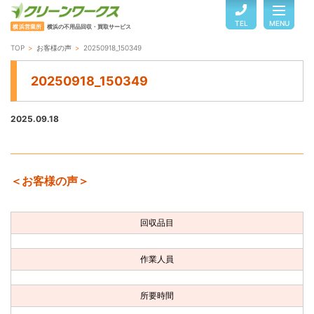
TEL
MENU
横浜営業所
横浜の不用品回収・買取サービス
TOP
お客様の声
20250918_150349
TOP
20250918_150349
サービスのご案内
2025.09.18
ご利用の流れ
＜お客様の声＞
回収品目・料金
回収品目
よくある質問
作業人員
お客様の声
所要時間