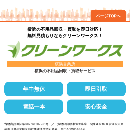
ページTOPへ
横浜の不用品回収・買取を即日対応！
無料見積もりならクリーンワークス！
横浜営業所
横浜の不用品回収・買取サービス
年中無休
即日引取
電話一本
安心安全
古物商許可証第307761207261号 ／ 貨物軽自動車運送事業 関東運輸局 東京運輸支局
神奈川県産業廃棄物収集運搬業許可番号 第01400165888号