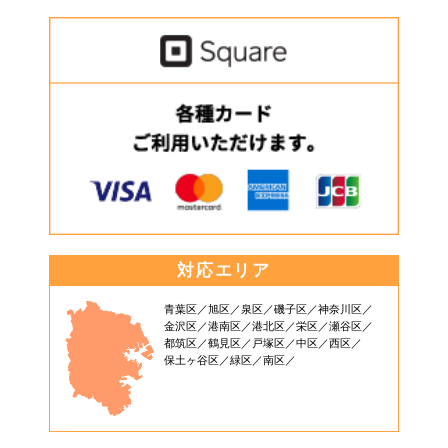
対応エリア
青葉区
旭区
泉区
磯子区
神奈川区
金沢区
港南区
港北区
栄区
瀬谷区
都筑区
鶴見区
戸塚区
中区
西区
保土ヶ谷区
緑区
南区