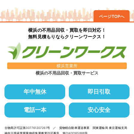
ページTOPへ
横浜の不用品回収・買取を即日対応！
無料見積もりならクリーンワークス！
横浜営業所
横浜の不用品回収・買取サービス
年中無休
即日引取
電話一本
安心安全
古物商許可証第307761207261号 ／ 貨物軽自動車運送事業 関東運輸局 東京運輸支局
神奈川県産業廃棄物収集運搬業許可番号 第01400165888号