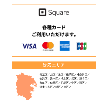
対応エリア
青葉区
旭区
泉区
磯子区
神奈川区
金沢区
港南区
港北区
栄区
瀬谷区
都筑区
鶴見区
戸塚区
中区
西区
保土ヶ谷区
緑区
南区