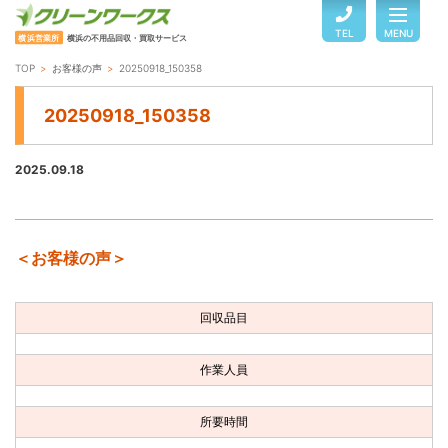
TEL
MENU
横浜営業所
横浜の不用品回収・買取サービス
TOP
お客様の声
20250918_150358
TOP
20250918_150358
サービスのご案内
2025.09.18
ご利用の流れ
＜お客様の声＞
回収品目・料金
回収品目
よくある質問
作業人員
お客様の声
所要時間