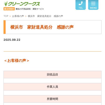
TEL
MENU
横浜営業所
横浜の不用品回収・買取サービス
TOP
お客様の声
横浜市 家財道具処分 感謝の声
TOP
横浜市 家財道具処分 感謝の声
サービスのご案内
2025.09.22
ご利用の流れ
＜お客様の声＞
回収品目・料金
回収品目
よくある質問
作業人員
お客様の声
所要時間