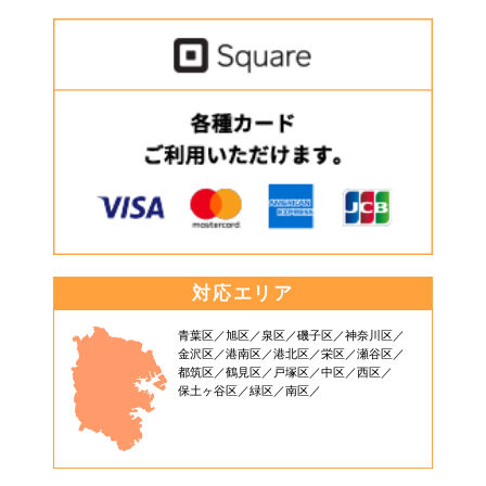
対応エリア
青葉区
旭区
泉区
磯子区
神奈川区
金沢区
港南区
港北区
栄区
瀬谷区
都筑区
鶴見区
戸塚区
中区
西区
保土ヶ谷区
緑区
南区