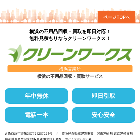
ページTOPへ
横浜の不用品回収・買取を即日対応！
無料見積もりならクリーンワークス！
横浜営業所
横浜の不用品回収・買取サービス
年中無休
即日引取
電話一本
安心安全
古物商許可証第307761207261号 ／ 貨物軽自動車運送事業 関東運輸局 東京運輸支局
神奈川県産業廃棄物収集運搬業許可番号 第01400165888号