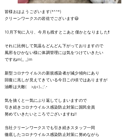
お問い合わせ
皆様おはようございます(*^^*)
クリーンワークスの岩佐でございます😃
会社概要
10月下旬に入り、今月も残すとこあと僅かとなりました❗
キャンペーン
それに比例して気温もどんどん下がっておりますので
WEB割引券プレゼント！
風邪をひかない様に体調管理には気をつけていきたい
ですねm(_ _)m
新型コロナウイルスの新規感染者が減少傾向にあり
回復に兆しが見えてきている今日この頃ではありますが
油断は大敵( >д<)､;'.･
気を抜くと一気にぶり返してしまいますので
引き続きコロナウイルス感染防止対策に国民全員
努めていきたいところでございますね‼️
当社クリーンワークスでも引き続きスタッフ一同
徹底したコロナウイルス感染防止対策に努めながら