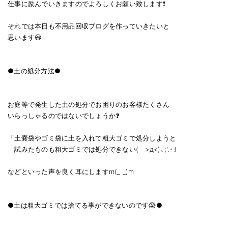
仕事に励んでいきますのでよろしくお願い致します❗
それでは本日も不用品回収ブログを作っていきたいと
思います😃
●土の処分方法●
お庭等で発生した土の処分でお困りのお客様たくさん
いらっしゃるのではないでしょうか❓
「土嚢袋やゴミ袋に土を入れて粗大ゴミで処分しようと
試みたものも粗大ゴミでは処分できない( >д<)､;'.･」
などといった声を良く耳にしますm(_ _)m
●土は粗大ゴミでは捨てる事ができないのです😱●