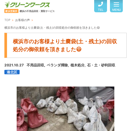
TEL
MENU
横浜営業所
横浜の不用品回収・買取サービス
TOP
お客様の声
TOP
横浜市のお客様より土嚢袋(土・残土)の回収処分の御依頼を頂きました😃
横浜市のお客様より土嚢袋(土・残土)の回収
サービスのご案内
処分の御依頼を頂きました😃
2021.10.27
不用品回収
ベランダ掃除
ご利用の流れ
植木処分
石・土・砂利回収
港北区
回収品目・料金
よくある質問
お客様の声