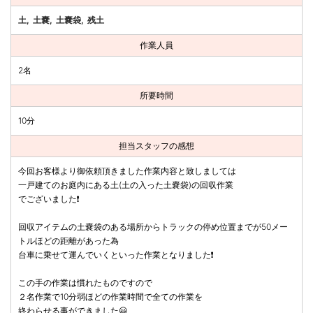
土
土嚢
土嚢袋
残土
作業人員
2名
所要時間
10分
担当スタッフの感想
今回お客様より御依頼頂きました作業内容と致しましては
一戸建てのお庭内にある土(土の入った土嚢袋)の回収作業
でございました❗
回収アイテムの土嚢袋のある場所からトラックの停め位置までが50メー
トルほどの距離があった為
台車に乗せて運んでいくといった作業となりました❗
この手の作業は慣れたものですので
２名作業で10分弱ほどの作業時間で全ての作業を
終わらせる事ができました😃