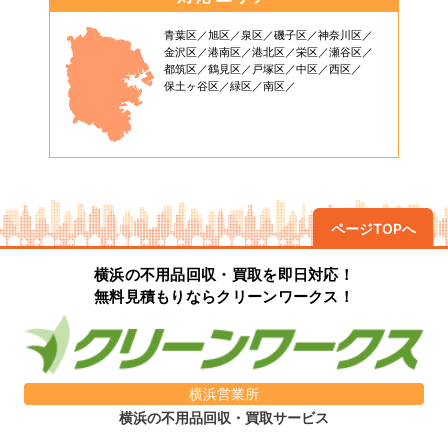
青葉区
旭区
泉区
磯子区
神奈川区
金沢区
港南区
港北区
栄区
瀬谷区
都筑区
鶴見区
戸塚区
中区
西区
保土ヶ谷区
緑区
南区
ページTOPへ
横浜の不用品回収・買取を即日対応！
無料見積もりならクリーンワークス！
横浜営業所
横浜の不用品回収・買取サービス